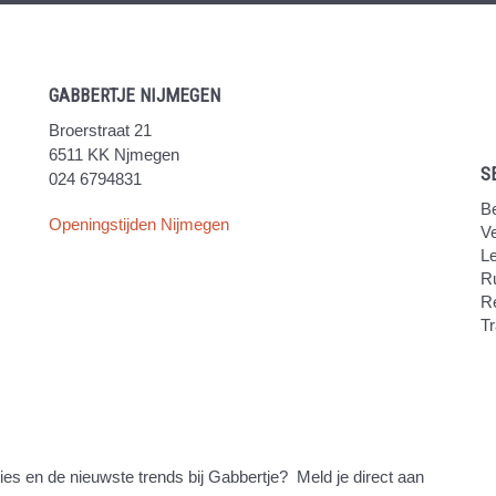
GABBERTJE NIJMEGEN
Broerstraat 21
6511 KK Njmegen
S
024 6794831
Be
Openingstijden Nijmegen
V
Le
Ru
R
Tr
ties en de nieuwste trends bij Gabbertje? Meld je direct aan