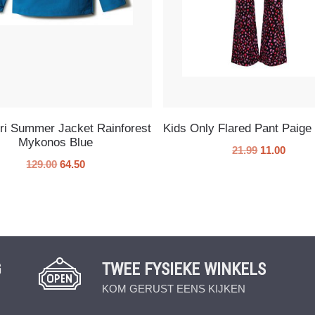
ri Summer Jacket Rainforest
Kids Only Flared Pant Paige 
Mykonos Blue
21.99
11.00
129.00
64.50
G
TWEE FYSIEKE WINKELS
KOM GERUST EENS KIJKEN