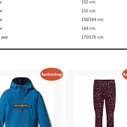
ar
152 cm.
ar
152 cm.
ar
158/164 cm.
ar
164 cm.
 jaar
170/176 cm.
Aanbieding!
Aa