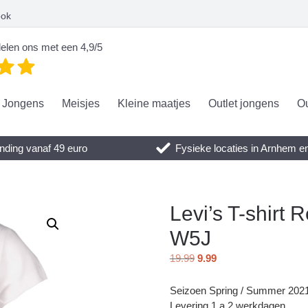
ook
elen ons met een 4,9/5
Jongens
Meisjes
Kleine maatjes
Outlet jongens
Ou
nding vanaf 49 euro
Fysieke locaties in Arnhem 
Levi’s T-shirt
W5J
19.99
9.99
Seizoen Spring / Summer 202
Levering 1 a 2 werkdagen