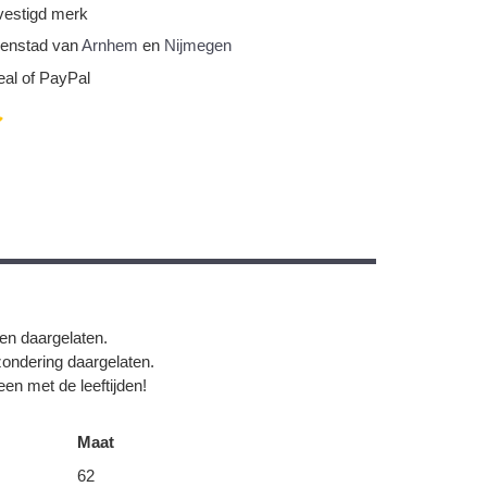
vestigd merk
nnenstad van
Arnhem
en
Nijmegen
eal of PayPal
gen daargelaten.
zondering daargelaten.
en met de leeftijden!
Maat
62