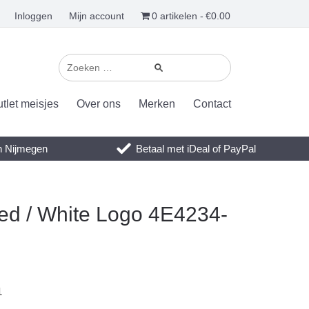
Inloggen
Mijn account
0 artikelen
€0.00
tlet meisjes
Over ons
Merken
Contact
en Nijmegen
Betaal met iDeal of PayPal
 Red / White Logo 4E4234-
1