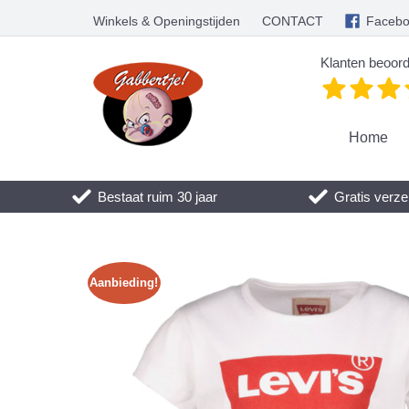
Winkels & Openingstijden
CONTACT
Faceb
Klanten beoord
Home
Bestaat ruim 30 jaar
Gratis verze
Aanbieding!