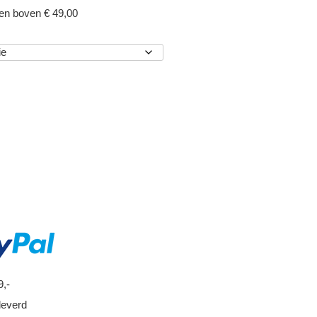
gen boven € 49,00
EN
9,-
leverd