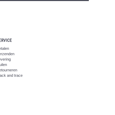
ERVICE
talen
erzenden
vering
ilen
etourneren
ack and trace