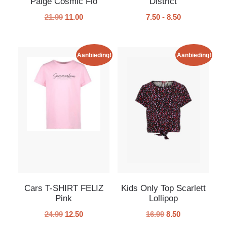
Paige Cosmic Flo
District
21.99
11.00
7.50
-
8.50
Aanbieding!
Aanbieding!
Cars T-SHIRT FELIZ
Kids Only Top Scarlett
Pink
Lollipop
24.99
12.50
16.99
8.50