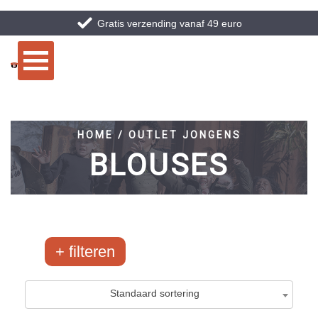
Gratis verzending vanaf 49 euro
HOME / OUTLET JONGENS
BLOUSES
filteren
Merken
Maten
Standaard sortering
Airforce
10-134/140
0
/68
1
/2068
Ballin
12-146/152
0
/85
1
/2051