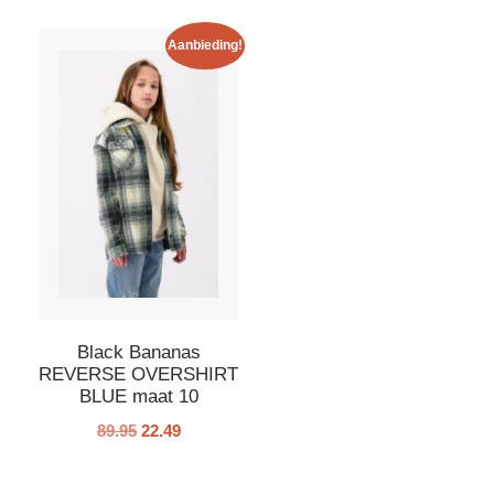
Baron Filou
14-158/164
0
/26
1
/2059
Black Bananas
16-170/176
Aanbieding!
1
/1467
1
/10
Calvin Klein
0
/33
Cruyff
0
/12
Dsquared2
0
/13
Frankie & Liberty
0
/135
Geisha
0
/103
Guess
0
/191
LAAT MEER ZIEN
Black Bananas
REVERSE OVERSHIRT
BLUE maat 10
89.95
22.49