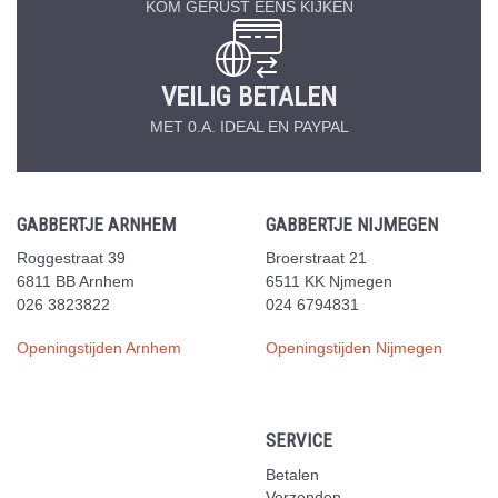
KOM GERUST EENS KIJKEN
VEILIG BETALEN
MET 0.A. IDEAL EN PAYPAL
GABBERTJE ARNHEM
GABBERTJE NIJMEGEN
Roggestraat 39
Broerstraat 21
6811 BB Arnhem
6511 KK Njmegen
026 3823822
024 6794831
Openingstijden Arnhem
Openingstijden Nijmegen
SERVICE
Betalen
Verzenden