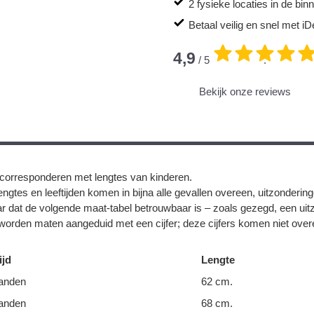
2 fysieke locaties in de bi
Betaal veilig en snel met iD
4,9
/ 5
.
Bekijk onze reviews
corresponderen met lengtes van kinderen.
ngtes en leeftijden komen in bijna alle gevallen overeen, uitzonderin
r dat de volgende maat-tabel betrouwbaar is – zoals gezegd, een uit
orden maten aangeduid met een cijfer; deze cijfers komen niet overe
ijd
Lengte
anden
62 cm.
anden
68 cm.