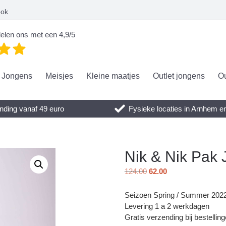
ook
elen ons met een 4,9/5
Jongens
Meisjes
Kleine maatjes
Outlet jongens
Ou
nding vanaf 49 euro
Fysieke locaties in Arnhem 
Nik & Nik Pak
124.00
62.00
Seizoen Spring / Summer 202
Levering 1 a 2 werkdagen
Gratis verzending bij bestellin