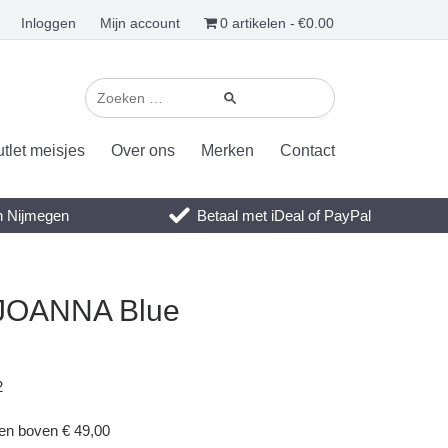
Inloggen
Mijn account
0 artikelen
€0.00
tlet meisjes
Over ons
Merken
Contact
en Nijmegen
Betaal met iDeal of PayPal
 JOANNA Blue
2
gen boven € 49,00