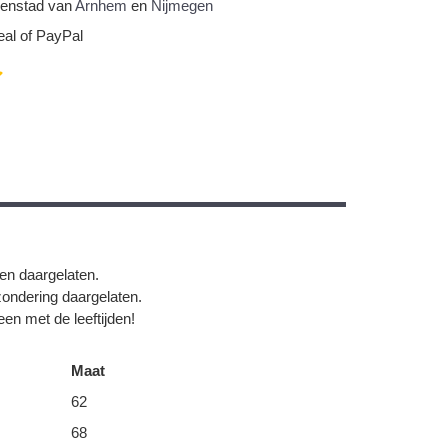
nnenstad van
Arnhem
en
Nijmegen
eal of PayPal
gen daargelaten.
zondering daargelaten.
en met de leeftijden!
Maat
62
68