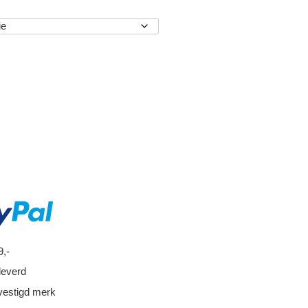
EN
9,-
leverd
vestigd merk