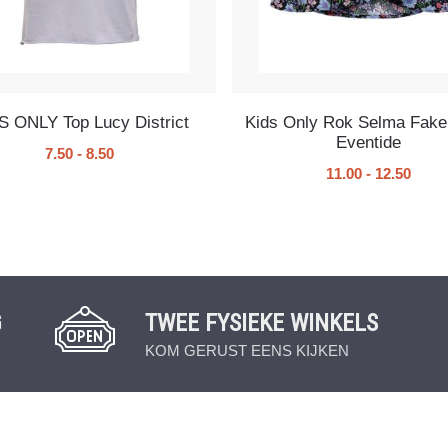
S ONLY Top Lucy District
Kids Only Rok Selma Fak
Eventide
7.50
-
8.50
11.00
-
12.50
G
TWEE FYSIEKE WINKELS
KOM GERUST EENS KIJKEN