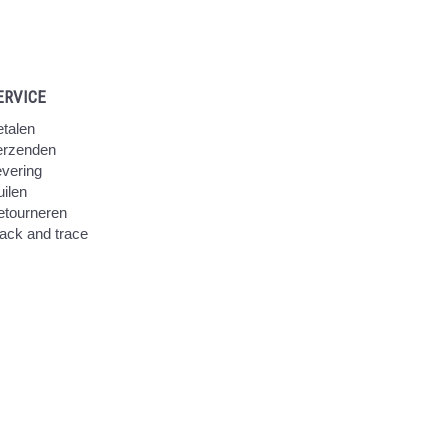
ERVICE
talen
erzenden
vering
ilen
etourneren
ack and trace