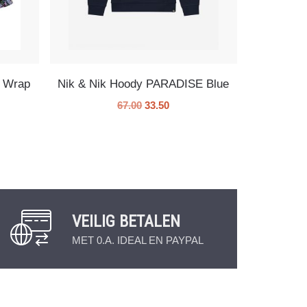
e Wrap
Nik & Nik Hoody PARADISE Blue
67.00
33.50
VEILIG BETALEN
MET 0.A. IDEAL EN PAYPAL