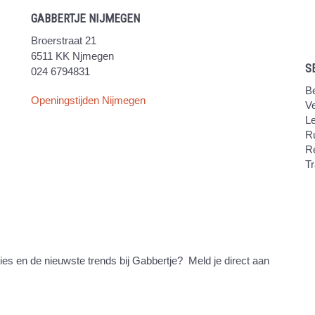
GABBERTJE NIJMEGEN
Broerstraat 21
6511 KK Njmegen
S
024 6794831
Be
Openingstijden Nijmegen
V
Le
Ru
R
Tr
ties en de nieuwste trends bij Gabbertje? Meld je direct aan