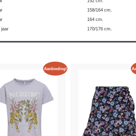
ar
152 cm.
ar
158/164 cm.
ar
164 cm.
 jaar
170/176 cm.
Aanbieding!
Aa