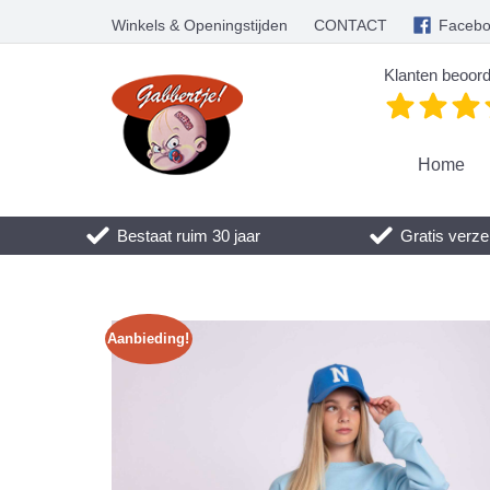
Winkels & Openingstijden
CONTACT
Faceb
Klanten beoord
Home
Bestaat ruim 30 jaar
Gratis verze
Aanbieding!