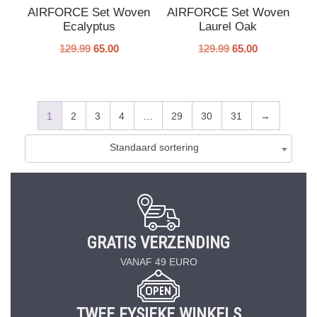
AIRFORCE Set Woven
AIRFORCE Set Woven
Ecalyptus
Laurel Oak
129.99
65.00
129.99
65.00
1
2
3
4
…
29
30
31
→
Standaard sortering
GRATIS VERZENDING
VANAF 49 EURO
TWEE FYSIEKE WINKELS