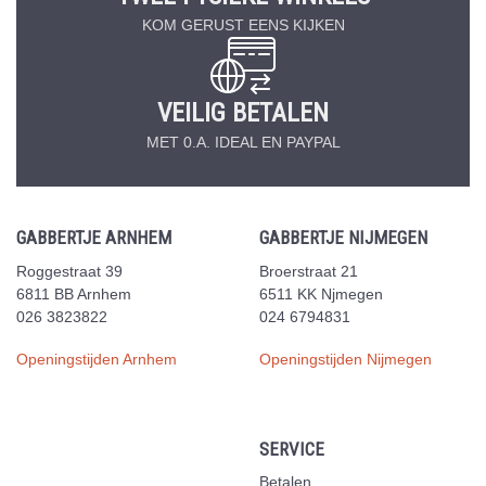
KOM GERUST EENS KIJKEN
VEILIG BETALEN
MET 0.A. IDEAL EN PAYPAL
GABBERTJE ARNHEM
GABBERTJE NIJMEGEN
Roggestraat 39
Broerstraat 21
6811 BB Arnhem
6511 KK Njmegen
026 3823822
024 6794831
Openingstijden Arnhem
Openingstijden Nijmegen
SERVICE
Betalen