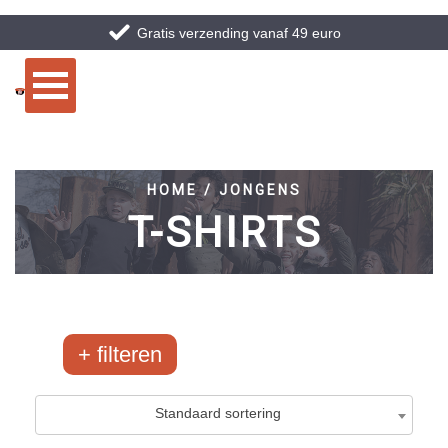
Gratis verzending vanaf 49 euro
HOME / JONGENS
T-SHIRTS
filteren
Merken
Maten
Standaard sortering
Airforce
128-134
23
/68
4
/11
Ballin
134-148
29
/85
18
/21