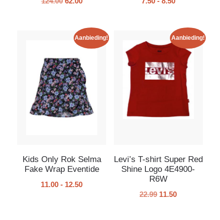
124.00
62.00
7.50
-
8.50
Aanbieding!
Aanbieding!
Kids Only Rok Selma
Levi’s T-shirt Super Red
Fake Wrap Eventide
Shine Logo 4E4900-
R6W
11.00
-
12.50
22.99
11.50