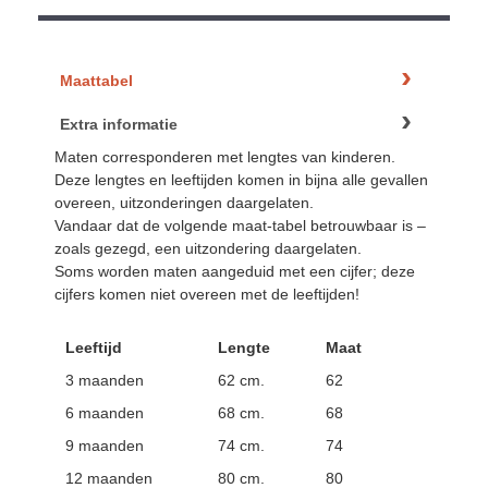
Maattabel
Extra informatie
Maten corresponderen met lengtes van kinderen.
Deze lengtes en leeftijden komen in bijna alle gevallen
overeen, uitzonderingen daargelaten.
Vandaar dat de volgende maat-tabel betrouwbaar is –
zoals gezegd, een uitzondering daargelaten.
Soms worden maten aangeduid met een cijfer; deze
cijfers komen niet overeen met de leeftijden!
Leeftijd
Lengte
Maat
3 maanden
62 cm.
62
6 maanden
68 cm.
68
9 maanden
74 cm.
74
12 maanden
80 cm.
80