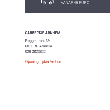
VANAF 49 EURO
GABBERTJE ARNHEM
Roggestraat 39
6811 BB Arnhem
026 3823822
Openingstijden Arnhem