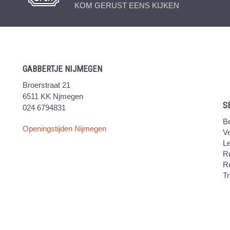
KOM GERUST EENS KIJKEN
GABBERTJE NIJMEGEN
Broerstraat 21
6511 KK Njmegen
S
024 6794831
Be
Openingstijden Nijmegen
V
Le
Ru
R
Tr