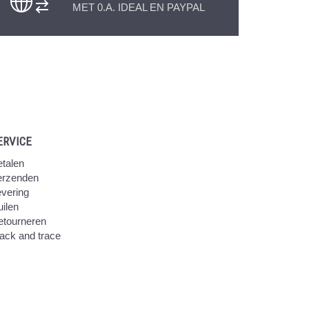
MET 0.A. IDEAL EN PAYPAL
ERVICE
talen
erzenden
vering
ilen
etourneren
ack and trace