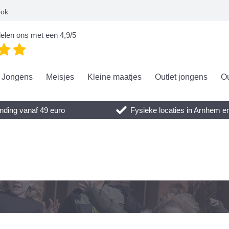
ook
elen ons met een 4,9/5
Jongens
Meisjes
Kleine maatjes
Outlet jongens
Ou
nding vanaf 49 euro
Fysieke locaties in Arnhem 