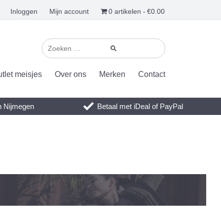
Inloggen
Mijn account
0 artikelen
€0.00
tlet meisjes
Over ons
Merken
Contact
en Nijmegen
Betaal met iDeal of PayPal