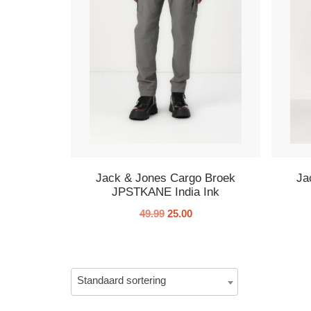
Geisha
0
/103
Guess
0
/191
LAAT MEER ZIEN
Jack & Jones Cargo Broek
Ja
JPSTKANE India Ink
49.99
25.00
Standaard sortering