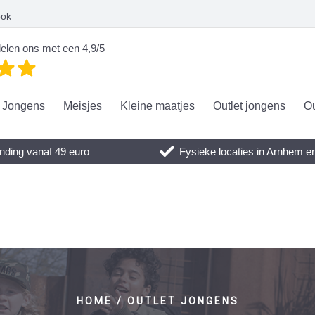
ook
elen ons met een 4,9/5
Jongens
Meisjes
Kleine maatjes
Outlet jongens
Ou
nding vanaf 49 euro
Fysieke locaties in Arnhem 
HOME / OUTLET JONGENS