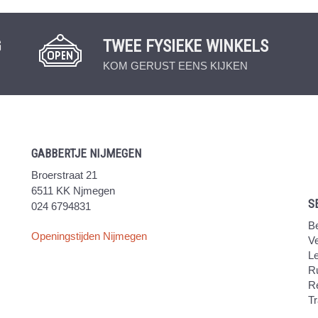
G
TWEE FYSIEKE WINKELS
KOM GERUST EENS KIJKEN
GABBERTJE NIJMEGEN
Broerstraat 21
6511 KK Njmegen
S
024 6794831
Be
Openingstijden Nijmegen
V
Le
Ru
R
Tr