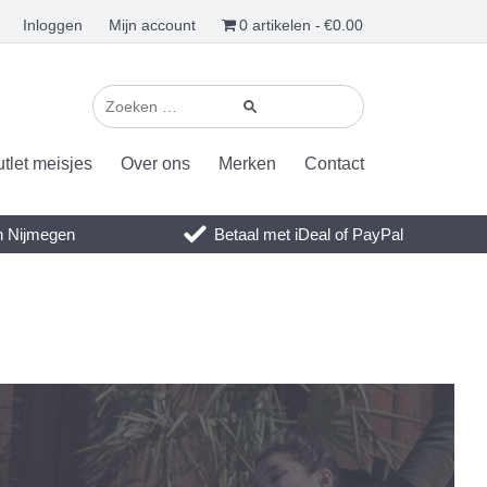
Inloggen
Mijn account
0 artikelen
€0.00
tlet meisjes
Over ons
Merken
Contact
en Nijmegen
Betaal met iDeal of PayPal