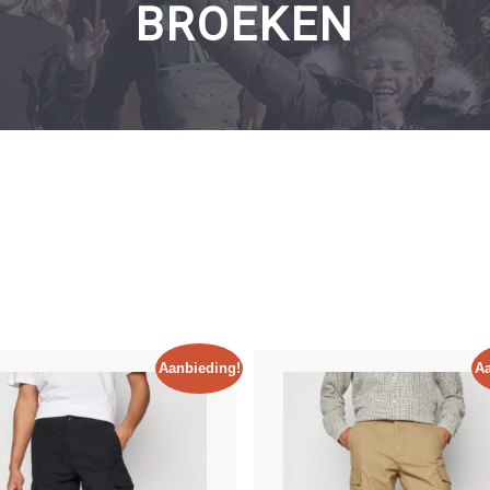
BROEKEN
Maten
10-140
4
/235
11-146
4
/314
12-152
4
/243
13-158
Aanbieding!
Aa
4
/249
14-164
4
/248
15-170
4
/129
16-176
4
/59
9-134
4
/228