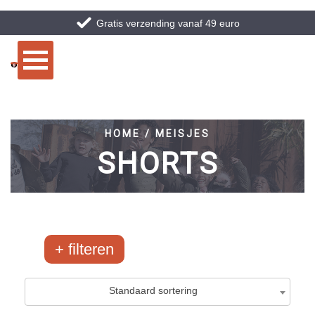
Gratis verzending vanaf 49 euro
HOME / MEISJES
SHORTS
filteren
Merken
Maten
Standaard sortering
Airforce
10-134/140
0
/68
49
/2047
Ballin
10-140
0
/85
20
/235