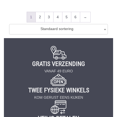
1
2
3
4
5
6
→
Standaard sortering
GRATIS VERZENDING
VANAF 49 EURO
TWEE FYSIEKE WINKELS
KOM GERUST EENS KIJKEN