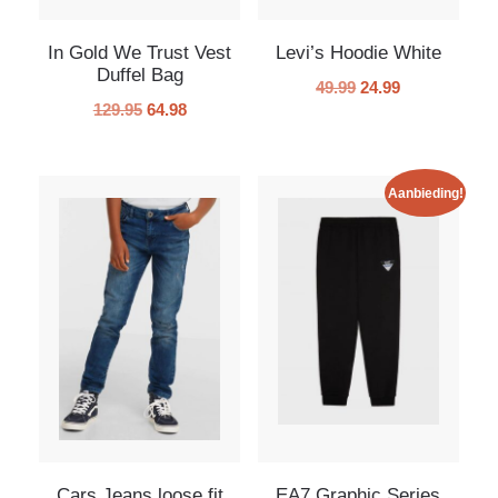
In Gold We Trust Vest
Levi’s Hoodie White
Duffel Bag
49.99
24.99
129.95
64.98
Aanbieding!
Cars Jeans loose fit
EA7 Graphic Series