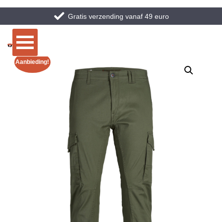
Gratis verzending vanaf 49 euro
Aanbieding!