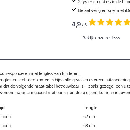
2 fysieke locaties in de bi
Betaal veilig en snel met iD
4,9
/ 5
.
Bekijk onze reviews
corresponderen met lengtes van kinderen.
ngtes en leeftijden komen in bijna alle gevallen overeen, uitzonderin
r dat de volgende maat-tabel betrouwbaar is – zoals gezegd, een uit
orden maten aangeduid met een cijfer; deze cijfers komen niet overe
ijd
Lengte
anden
62 cm.
anden
68 cm.