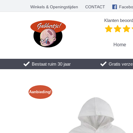
Winkels & Openingstijden
CONTACT
Faceb
Klanten beoord
Home
Bestaat ruim 30 jaar
Gratis verze
Aanbieding!