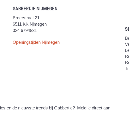
GABBERTJE NIJMEGEN
Broerstraat 21
6511 KK Njmegen
S
024 6794831
Be
Openingstijden Nijmegen
V
Le
Ru
R
Tr
ties en de nieuwste trends bij Gabbertje? Meld je direct aan