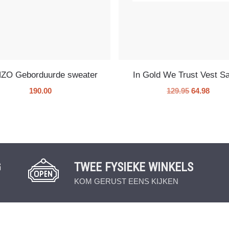
ZO Geborduurde sweater
In Gold We Trust Vest Sa
190.00
129.95
64.98
G
TWEE FYSIEKE WINKELS
KOM GERUST EENS KIJKEN