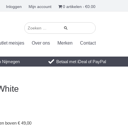
Inloggen
Mijn account
0 artikelen
€0.00
tlet meisjes
Over ons
Merken
Contact
en Nijmegen
Betaal met iDeal of PayPal
White
gen boven € 49,00