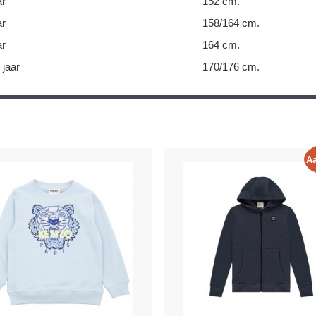
ar
152 cm.
ar
158/164 cm.
ar
164 cm.
 jaar
170/176 cm.
Aa