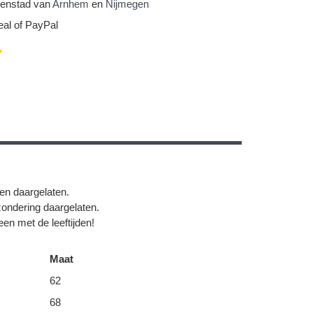
nnenstad van
Arnhem
en
Nijmegen
eal of PayPal
gen daargelaten.
zondering daargelaten.
en met de leeftijden!
Maat
62
68