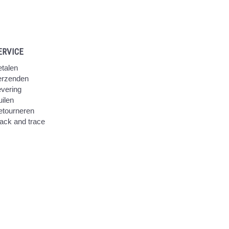
ERVICE
talen
erzenden
vering
ilen
etourneren
ack and trace