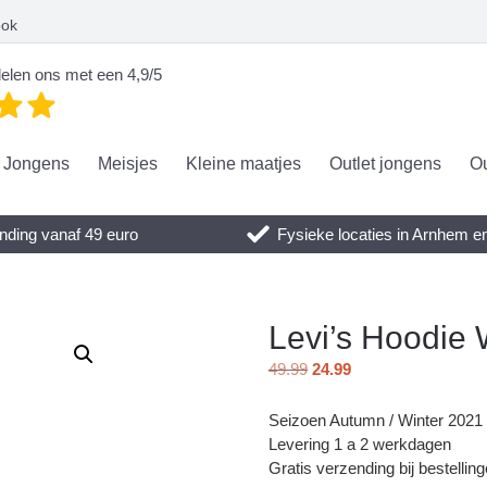
ook
elen ons met een 4,9/5
Jongens
Meisjes
Kleine maatjes
Outlet jongens
Ou
nding vanaf 49 euro
Fysieke locaties in Arnhem 
Levi’s Hoodie 
49.99
24.99
Seizoen Autumn / Winter 2021
Levering 1 a 2 werkdagen
Gratis verzending bij bestellin