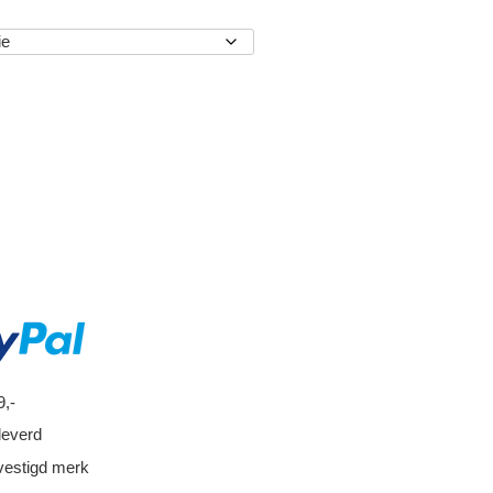
EN
9,-
leverd
vestigd merk