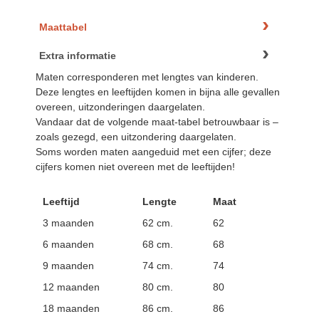
Maattabel
Extra informatie
Maten corresponderen met lengtes van kinderen.
Deze lengtes en leeftijden komen in bijna alle gevallen
overeen, uitzonderingen daargelaten.
Vandaar dat de volgende maat-tabel betrouwbaar is –
zoals gezegd, een uitzondering daargelaten.
Soms worden maten aangeduid met een cijfer; deze
cijfers komen niet overeen met de leeftijden!
Leeftijd
Lengte
Maat
3 maanden
62 cm.
62
6 maanden
68 cm.
68
9 maanden
74 cm.
74
12 maanden
80 cm.
80
18 maanden
86 cm.
86