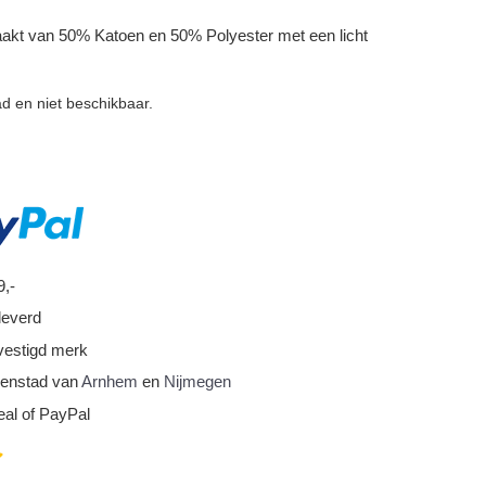
akt van 50% Katoen en 50% Polyester met een licht
ad en niet beschikbaar.
9,-
leverd
vestigd merk
nnenstad van
Arnhem
en
Nijmegen
eal of PayPal