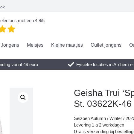
ook
elen ons met een 4,9/5
Jongens
Meisjes
Kleine maatjes
Outlet jongens
Ou
nding vanaf 49 euro
Fysieke locaties in Arnhem 
Geisha Trui ‘S
St. 03622K-46
Seizoen Autumn / Winter / 202
Levering 1 a 2 werkdagen
Gratis verzending bij bestellin