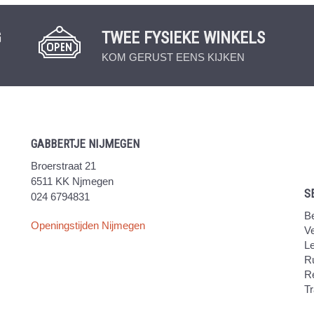
G
TWEE FYSIEKE WINKELS
KOM GERUST EENS KIJKEN
GABBERTJE NIJMEGEN
Broerstraat 21
6511 KK Njmegen
S
024 6794831
Be
Openingstijden Nijmegen
V
Le
Ru
R
Tr