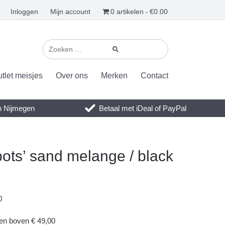
Inloggen
Mijn account
0 artikelen
€0.00
tlet meisjes
Over ons
Merken
Contact
en Nijmegen
Betaal met iDeal of PayPal
pots’ sand melange / black
0
gen boven € 49,00