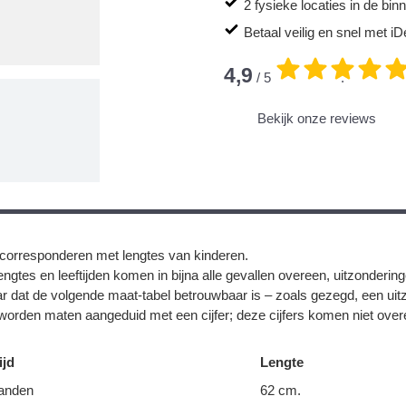
2 fysieke locaties in de bi
Betaal veilig en snel met iD
4,9
/ 5
.
Bekijk onze reviews
corresponderen met lengtes van kinderen.
ngtes en leeftijden komen in bijna alle gevallen overeen, uitzonderin
r dat de volgende maat-tabel betrouwbaar is – zoals gezegd, een uit
orden maten aangeduid met een cijfer; deze cijfers komen niet overe
ijd
Lengte
anden
62 cm.