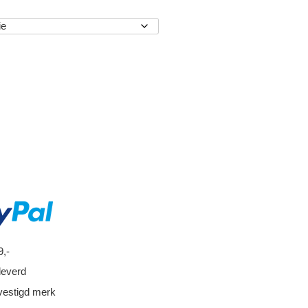
EN
9,-
leverd
vestigd merk