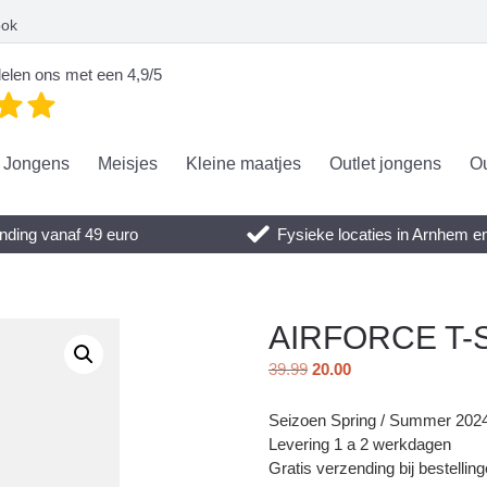
ook
elen ons met een 4,9/5
Jongens
Meisjes
Kleine maatjes
Outlet jongens
Ou
nding vanaf 49 euro
Fysieke locaties in Arnhem 
AIRFORCE T-S
39.99
20.00
Seizoen Spring / Summer 202
Levering 1 a 2 werkdagen
Gratis verzending bij bestellin