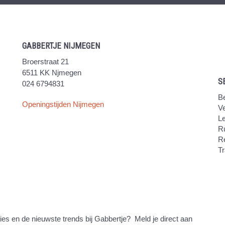
GABBERTJE NIJMEGEN
Broerstraat 21
6511 KK Njmegen
S
024 6794831
Be
Openingstijden Nijmegen
V
Le
Ru
R
Tr
ties en de nieuwste trends bij Gabbertje? Meld je direct aan