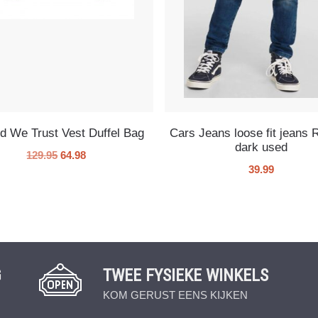
ld We Trust Vest Duffel Bag
Cars Jeans loose fit jean
dark used
129.95
64.98
39.99
G
TWEE FYSIEKE WINKELS
KOM GERUST EENS KIJKEN