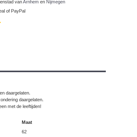
nnenstad van
Arnhem
en
Nijmegen
eal of PayPal
gen daargelaten.
zondering daargelaten.
en met de leeftijden!
Maat
62