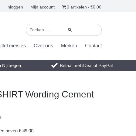
Inloggen
Mijn account
0 artikelen
€0.00
tlet meisjes
Over ons
Merken
Contact
en Nijmegen
Betaal met iDeal of PayPal
HIRT Wording Cement
4
gen boven € 49,00