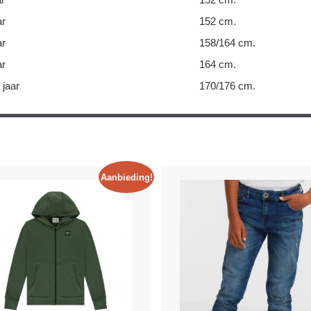
ar
152 cm.
ar
158/164 cm.
ar
164 cm.
 jaar
170/176 cm.
Aanbieding!