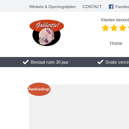
Winkels & Openingstijden
CONTACT
Faceb
Klanten beoord
Home
Bestaat ruim 30 jaar
Gratis verze
Aanbieding!