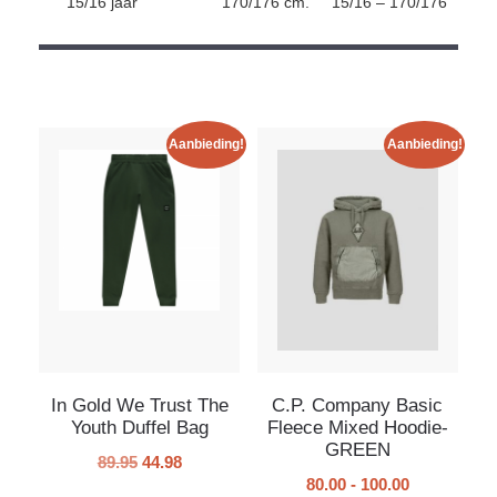
15/16 jaar
170/176 cm.
15/16 – 170/176
Aanbieding!
Aanbieding!
In Gold We Trust The
C.P. Company Basic
Youth Duffel Bag
Fleece Mixed Hoodie-
GREEN
89.95
44.98
80.00
-
100.00