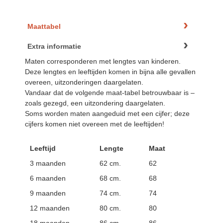
Maattabel
Extra informatie
Maten corresponderen met lengtes van kinderen.
Deze lengtes en leeftijden komen in bijna alle gevallen
overeen, uitzonderingen daargelaten.
Vandaar dat de volgende maat-tabel betrouwbaar is –
zoals gezegd, een uitzondering daargelaten.
Soms worden maten aangeduid met een cijfer; deze
cijfers komen niet overeen met de leeftijden!
Leeftijd
Lengte
Maat
3 maanden
62 cm.
62
6 maanden
68 cm.
68
9 maanden
74 cm.
74
12 maanden
80 cm.
80
18 maanden
86 cm.
86