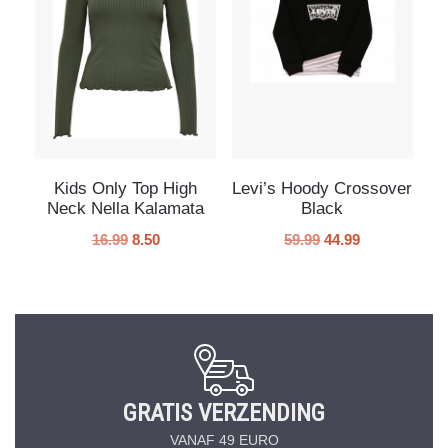
Kids Only Top High
Levi’s Hoody Crossover
Neck Nella Kalamata
Black
16.99
8.50
59.99
44.99
GRATIS VERZENDING
VANAF 49 EURO