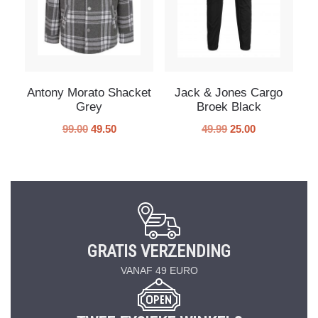
Antony Morato Shacket
Jack & Jones Cargo
Grey
Broek Black
99.00
49.50
49.99
25.00
GRATIS VERZENDING
VANAF 49 EURO