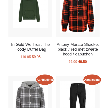
In Gold We Trust The
Antony Morato Shacket
Hoody Duffel Bag
black / red met zwarte
hood / capuchon
119.95
59.98
99.00
49.50
Aanbieding!
Aanbieding!