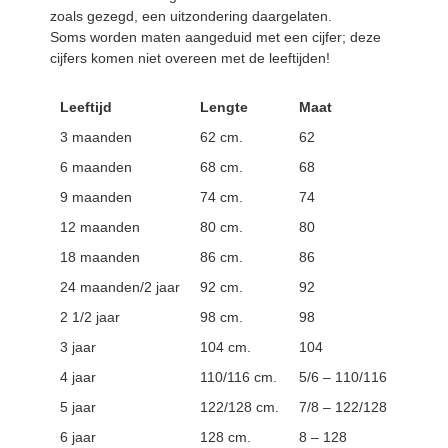
zoals gezegd, een uitzondering daargelaten.
Soms worden maten aangeduid met een cijfer; deze
cijfers komen niet overeen met de leeftijden!
Leeftijd
Lengte
Maat
3 maanden
62 cm.
62
6 maanden
68 cm.
68
9 maanden
74 cm.
74
12 maanden
80 cm.
80
18 maanden
86 cm.
86
24 maanden/2 jaar
92 cm.
92
2 1/2 jaar
98 cm.
98
3 jaar
104 cm.
104
4 jaar
110/116 cm.
5/6 – 110/116
5 jaar
122/128 cm.
7/8 – 122/128
6 jaar
128 cm.
8 – 128