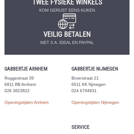
TWEE FYSIEKE WINKELS
KOM GERUST EENS KIJKEN
VEILIG BETALEN
MET 0.A. IDEAL EN PAYPAL
GABBERTJE ARNHEM
GABBERTJE NIJMEGEN
Roggestraat 39
Broerstraat 21
6811 BB Arnhem
6511 KK Njmegen
026 3823822
024 6794831
Openingstijden Arnhem
Openingstijden Nijmegen
SERVICE