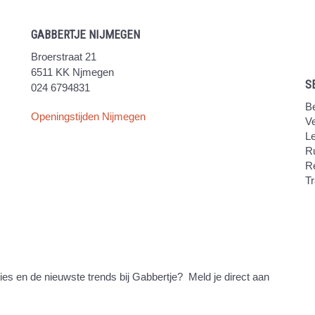
GABBERTJE NIJMEGEN
Broerstraat 21
6511 KK Njmegen
S
024 6794831
Be
Openingstijden Nijmegen
V
Le
Ru
R
Tr
ties en de nieuwste trends bij Gabbertje? Meld je direct aan