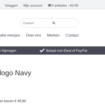
Inloggen
Mijn account
0 artikelen
€0.00
tlet meisjes
Over ons
Merken
Contact
en Nijmegen
Betaal met iDeal of PayPal
 logo Navy
gen boven € 49,00