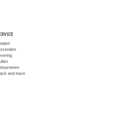
ERVICE
talen
erzenden
vering
ilen
etourneren
ack and trace