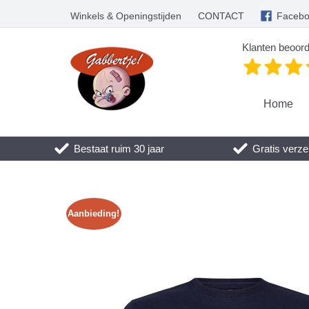
Winkels & Openingstijden
CONTACT
Faceb
Klanten beoord
Home
Bestaat ruim 30 jaar
Gratis verze
Aanbieding!