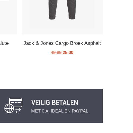
lute
Jack & Jones Cargo Broek Asphalt
49.99
25.00
VEILIG BETALEN
MET 0.A. IDEAL EN PAYPAL