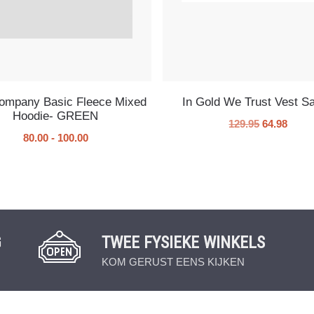
Company Basic Fleece Mixed
In Gold We Trust Vest Sa
Hoodie- GREEN
129.95
64.98
80.00
-
100.00
G
TWEE FYSIEKE WINKELS
KOM GERUST EENS KIJKEN