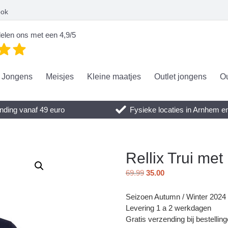
ook
elen ons met een 4,9/5
Jongens
Meisjes
Kleine maatjes
Outlet jongens
Ou
nding vanaf 49 euro
Fysieke locaties in Arnhem 
Rellix Trui met
69.99
35.00
Seizoen Autumn / Winter 2024
Levering 1 a 2 werkdagen
Gratis verzending bij bestellin