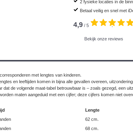
2 fysieke locaties in de bi
Betaal veilig en snel met iD
4,9
/ 5
.
Bekijk onze reviews
corresponderen met lengtes van kinderen.
ngtes en leeftijden komen in bijna alle gevallen overeen, uitzonderin
r dat de volgende maat-tabel betrouwbaar is – zoals gezegd, een uit
orden maten aangeduid met een cijfer; deze cijfers komen niet overe
ijd
Lengte
anden
62 cm.
anden
68 cm.