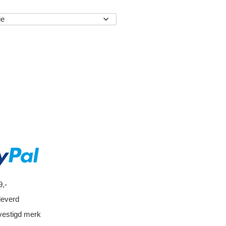
EN
9,-
leverd
vestigd merk