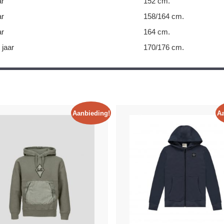
ar
152 cm.
ar
158/164 cm.
ar
164 cm.
 jaar
170/176 cm.
Aanbieding!
Aa