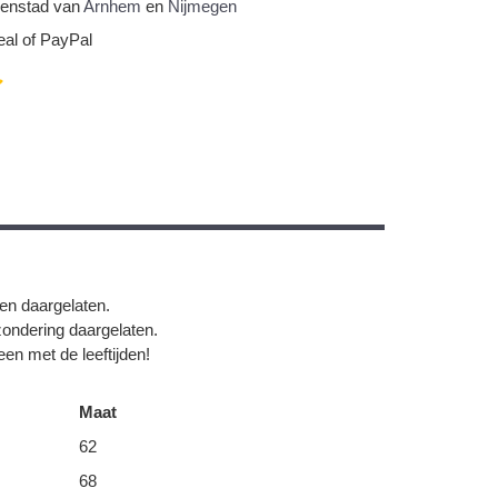
nnenstad van
Arnhem
en
Nijmegen
eal of PayPal
gen daargelaten.
zondering daargelaten.
en met de leeftijden!
Maat
62
68