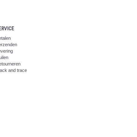
ERVICE
talen
erzenden
vering
ilen
etourneren
ack and trace