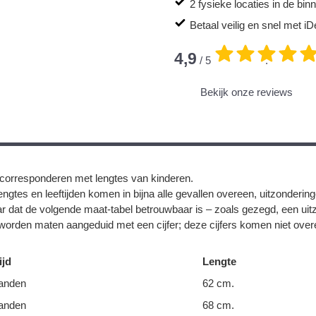
2 fysieke locaties in de bi
Betaal veilig en snel met iD
4,9
/ 5
.
Bekijk onze reviews
corresponderen met lengtes van kinderen.
ngtes en leeftijden komen in bijna alle gevallen overeen, uitzonderin
r dat de volgende maat-tabel betrouwbaar is – zoals gezegd, een uit
orden maten aangeduid met een cijfer; deze cijfers komen niet overe
ijd
Lengte
anden
62 cm.
anden
68 cm.