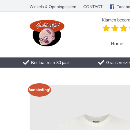
Winkels & Openingstijden
CONTACT
Faceb
Klanten beoord
Home
Bestaat ruim 30 jaar
Gratis verze
Aanbieding!