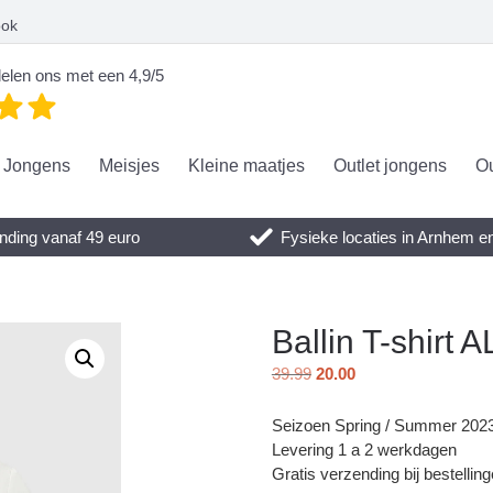
ook
elen ons met een 4,9/5
Jongens
Meisjes
Kleine maatjes
Outlet jongens
Ou
nding vanaf 49 euro
Fysieke locaties in Arnhem 
Ballin T-shir
39.99
20.00
Seizoen Spring / Summer 202
Levering 1 a 2 werkdagen
Gratis verzending bij bestellin