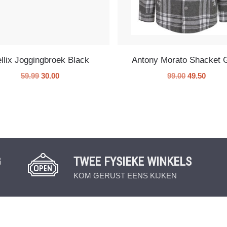
llix Joggingbroek Black
Antony Morato Shacket 
59.99
30.00
99.00
49.50
G
TWEE FYSIEKE WINKELS
KOM GERUST EENS KIJKEN