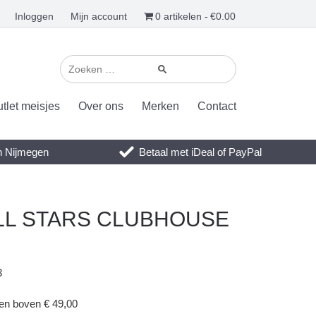
Inloggen
Mijn account
0 artikelen
€0.00
tlet meisjes
Over ons
Merken
Contact
en Nijmegen
Betaal met iDeal of PayPal
t ALL STARS CLUBHOUSE
3
gen boven € 49,00