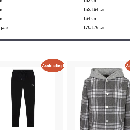
ar
152 cm.
ar
158/164 cm.
ar
164 cm.
 jaar
170/176 cm.
Aanbieding!
Aa