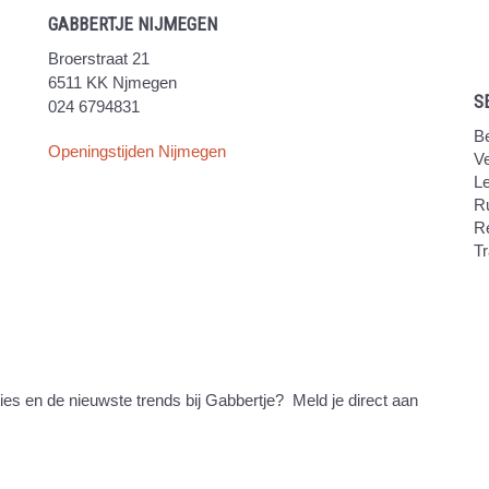
GABBERTJE NIJMEGEN
Broerstraat 21
6511 KK Njmegen
S
024 6794831
Be
Openingstijden Nijmegen
V
Le
Ru
R
Tr
ties en de nieuwste trends bij Gabbertje? Meld je direct aan