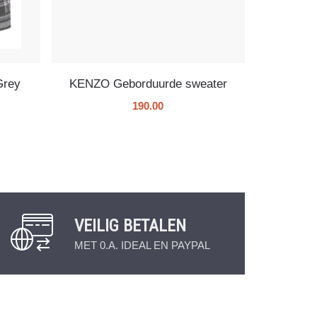
Grey
KENZO Geborduurde sweater
190.00
VEILIG BETALEN
MET 0.A. IDEAL EN PAYPAL