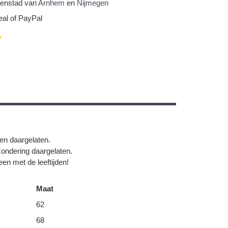
nnenstad van
Arnhem
en
Nijmegen
eal of PayPal
gen daargelaten.
zondering daargelaten.
en met de leeftijden!
Maat
62
68