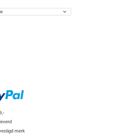
EN
9,-
leverd
vestigd merk