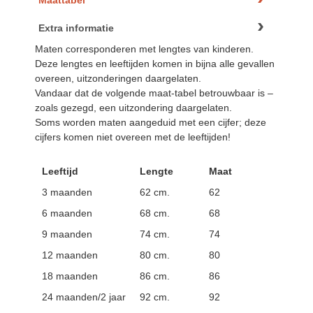
Maattabel
Extra informatie
Maten corresponderen met lengtes van kinderen.
Deze lengtes en leeftijden komen in bijna alle gevallen
overeen, uitzonderingen daargelaten.
Vandaar dat de volgende maat-tabel betrouwbaar is –
zoals gezegd, een uitzondering daargelaten.
Soms worden maten aangeduid met een cijfer; deze
cijfers komen niet overeen met de leeftijden!
Leeftijd
Lengte
Maat
3 maanden
62 cm.
62
6 maanden
68 cm.
68
9 maanden
74 cm.
74
12 maanden
80 cm.
80
18 maanden
86 cm.
86
24 maanden/2 jaar
92 cm.
92