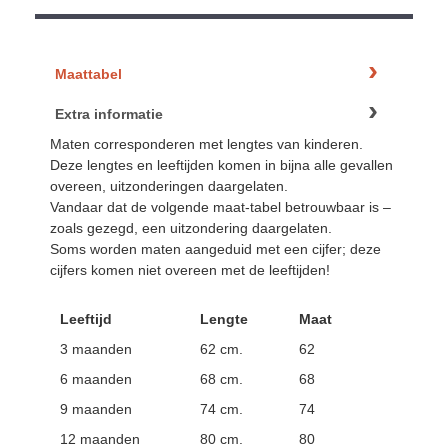
Maattabel
Extra informatie
Maten corresponderen met lengtes van kinderen.
Deze lengtes en leeftijden komen in bijna alle gevallen
overeen, uitzonderingen daargelaten.
Vandaar dat de volgende maat-tabel betrouwbaar is –
zoals gezegd, een uitzondering daargelaten.
Soms worden maten aangeduid met een cijfer; deze
cijfers komen niet overeen met de leeftijden!
Leeftijd
Lengte
Maat
3 maanden
62 cm.
62
6 maanden
68 cm.
68
9 maanden
74 cm.
74
12 maanden
80 cm.
80