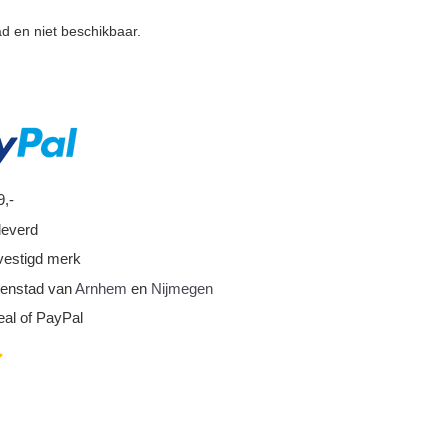
ad en niet beschikbaar.
9,-
leverd
vestigd merk
nnenstad van
Arnhem
en
Nijmegen
eal of PayPal