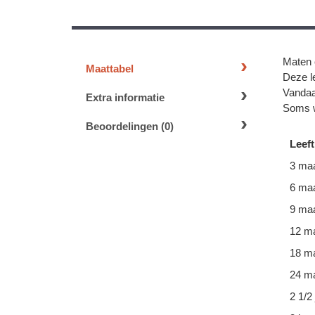
Maten 
Maattabel
Deze le
Vandaa
Extra informatie
Soms w
Beoordelingen (0)
Leeft
3 ma
6 ma
9 ma
12 m
18 m
24 ma
2 1/2 