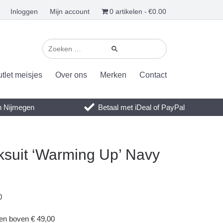
Inloggen
Mijn account
0 artikelen
€0.00
tlet meisjes
Over ons
Merken
Contact
en Nijmegen
Betaal met iDeal of PayPal
ksuit ‘Warming Up’ Navy
0
gen boven € 49,00