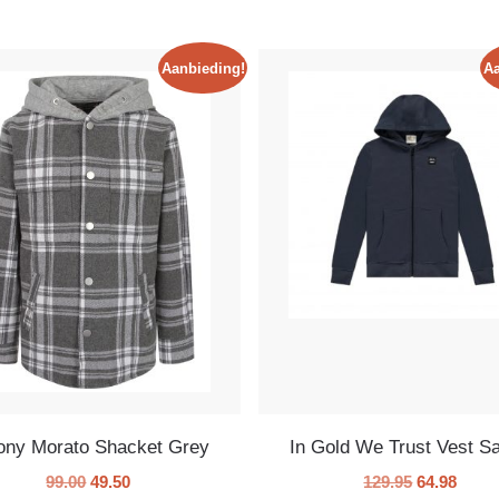
Aanbieding!
Aa
ony Morato Shacket Grey
In Gold We Trust Vest Sa
99.00
49.50
129.95
64.98