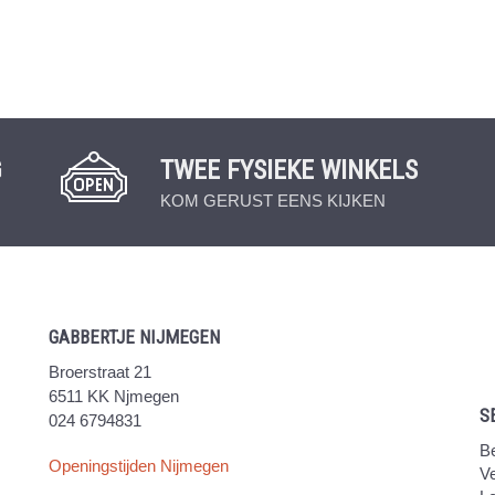
G
TWEE FYSIEKE WINKELS
KOM GERUST EENS KIJKEN
GABBERTJE NIJMEGEN
Broerstraat 21
6511 KK Njmegen
S
024 6794831
Be
Openingstijden Nijmegen
V