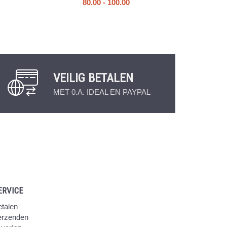
80.00
-
100.00
VEILIG BETALEN
MET 0.A. IDEAL EN PAYPAL
ERVICE
talen
erzenden