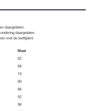
gen daargelaten.
zondering daargelaten.
en met de leeftijden!
Maat
62
68
74
80
86
92
98