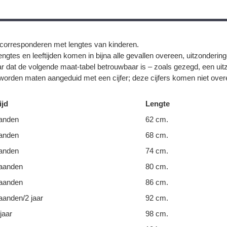
corresponderen met lengtes van kinderen.
ngtes en leeftijden komen in bijna alle gevallen overeen, uitzonderin
r dat de volgende maat-tabel betrouwbaar is – zoals gezegd, een uit
orden maten aangeduid met een cijfer; deze cijfers komen niet overe
ijd
Lengte
anden
62 cm.
anden
68 cm.
anden
74 cm.
aanden
80 cm.
aanden
86 cm.
anden/2 jaar
92 cm.
jaar
98 cm.