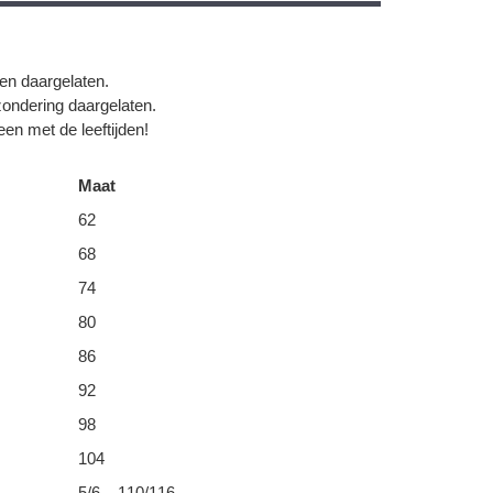
gen daargelaten.
zondering daargelaten.
en met de leeftijden!
Maat
62
68
74
80
86
92
98
104
5/6 – 110/116