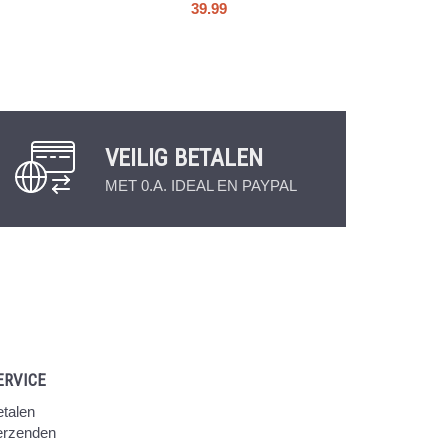
39.99
VEILIG BETALEN
MET 0.A. IDEAL EN PAYPAL
ERVICE
talen
erzenden