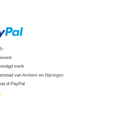
9,-
leverd
vestigd merk
nnenstad van
Arnhem
en
Nijmegen
eal of PayPal