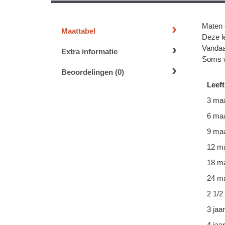
Maten 
Maattabel
Deze le
Vandaa
Extra informatie
Soms w
Beoordelingen (0)
Leeft
3 ma
6 ma
9 ma
12 m
18 m
24 ma
2 1/2 
3 jaar
4 jaar