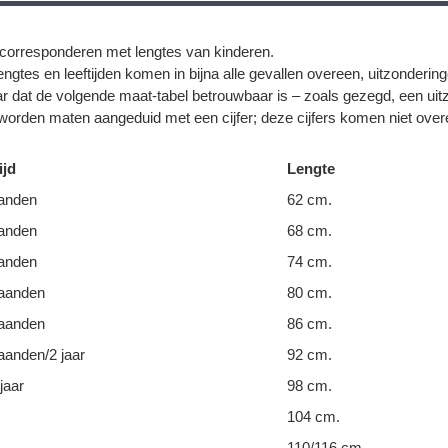
corresponderen met lengtes van kinderen.
ngtes en leeftijden komen in bijna alle gevallen overeen, uitzonderin
r dat de volgende maat-tabel betrouwbaar is – zoals gezegd, een uit
orden maten aangeduid met een cijfer; deze cijfers komen niet overe
ijd
Lengte
anden
62 cm.
anden
68 cm.
anden
74 cm.
aanden
80 cm.
aanden
86 cm.
anden/2 jaar
92 cm.
jaar
98 cm.
104 cm.
110/116 cm.