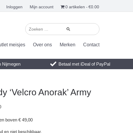
Inloggen
Mijn account
0 artikelen
€0.00
tlet meisjes
Over ons
Merken
Contact
en Nijmegen
Betaal met iDeal of PayPal
y ‘Velcro Anorak’ Army
0
gen boven € 49,00
ad en niet beschikbaar.