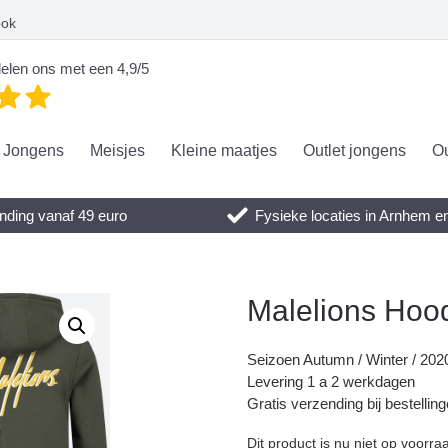
ook
elen ons met een 4,9/5
Jongens
Meisjes
Kleine maatjes
Outlet jongens
Ou
nding vanaf 49 euro
Fysieke locaties in Arnhem 
Malelions Hood
Seizoen Autumn / Winter / 202
Levering 1 a 2 werkdagen
Gratis verzending bij bestellin
Dit product is nu niet op voorra