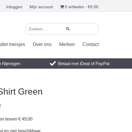
Inloggen
Mijn account
0 artikelen
€0.00
tlet meisjes
Over ons
Merken
Contact
en Nijmegen
Betaal met iDeal of PayPal
Shirt Green
2
gen boven € 49,00
ad en niet beschikbaar.