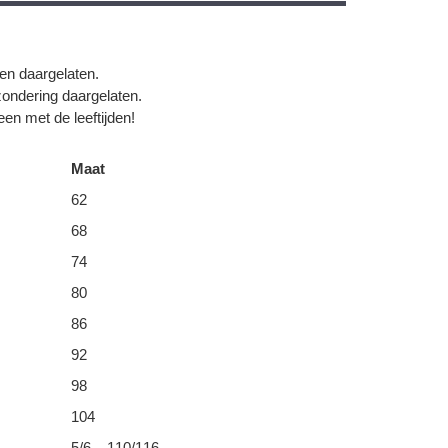
gen daargelaten.
zondering daargelaten.
en met de leeftijden!
Maat
62
68
74
80
86
92
98
104
5/6 – 110/116