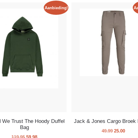
Aanbieding!
Aa
d We Trust The Hoody Duffel
Jack & Jones Cargo Broek 
Bag
49.99
25.00
119.95
59.98