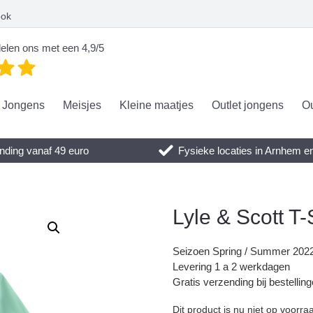
ook
elen ons met een 4,9/5
Jongens
Meisjes
Kleine maatjes
Outlet jongens
Ou
nding vanaf 49 euro
Fysieke locaties in Arnhem 
Lyle & Scott T-
Seizoen Spring / Summer 202
Levering 1 a 2 werkdagen
Gratis verzending bij bestellin
Dit product is nu niet op voorra