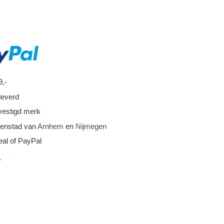
9,-
leverd
vestigd merk
nnenstad van
Arnhem
en
Nijmegen
eal of PayPal