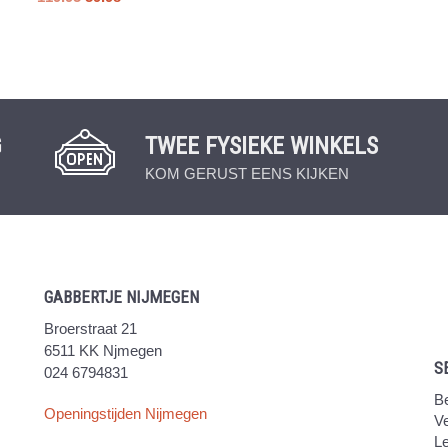
G
TWEE FYSIEKE WINKELS
KOM GERUST EENS KIJKEN
GABBERTJE NIJMEGEN
Broerstraat 21
6511 KK Njmegen
S
024 6794831
Be
Openingstijden Nijmegen
V
Le