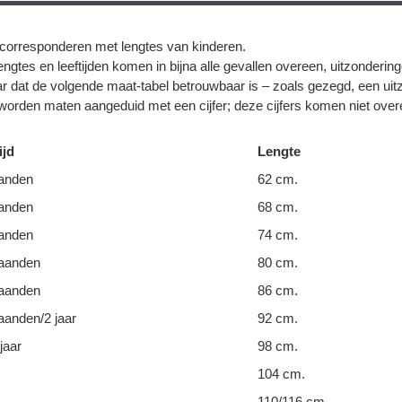
corresponderen met lengtes van kinderen.
ngtes en leeftijden komen in bijna alle gevallen overeen, uitzonderin
r dat de volgende maat-tabel betrouwbaar is – zoals gezegd, een uit
orden maten aangeduid met een cijfer; deze cijfers komen niet overe
ijd
Lengte
anden
62 cm.
anden
68 cm.
anden
74 cm.
aanden
80 cm.
aanden
86 cm.
anden/2 jaar
92 cm.
jaar
98 cm.
104 cm.
110/116 cm.