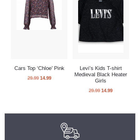
Cars Top ‘Chloe’ Pink
Levi’s Kids T-shirt
Medieval Black Heater
29.99
14.99
Girls
29.99
14.99