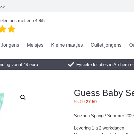
ook
elen ons met een 4,9/5
Jongens
Meisjes
Kleine maatjes
Outlet jongens
Ou
nding vanaf 49 euro
Fysieke locaties in Arnhem 
Guess Baby Se
55.00
27.50
Seizoen Spring / Summer 202
Levering 1 a 2 werkdagen