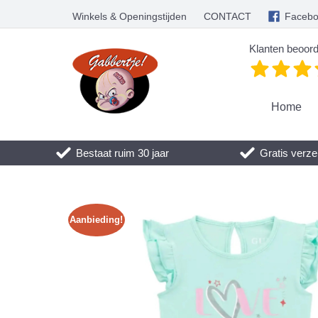
Winkels & Openingstijden
CONTACT
Faceb
Klanten beoord
Home
Bestaat ruim 30 jaar
Gratis verze
Aanbieding!