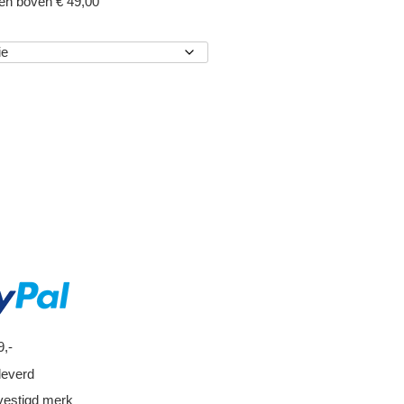
gen boven € 49,00
EN
9,-
leverd
vestigd merk