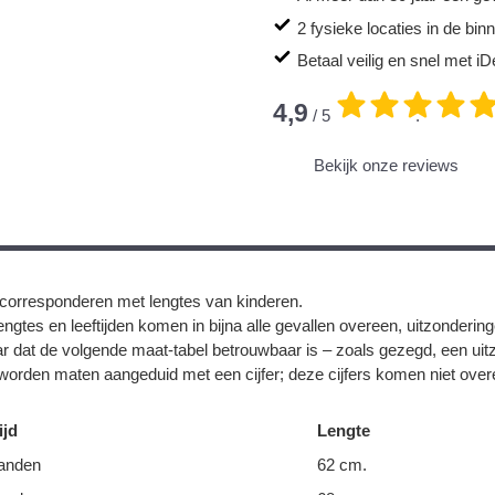
2 fysieke locaties in de bi
Betaal veilig en snel met iD
4,9
/ 5
.
Bekijk onze reviews
corresponderen met lengtes van kinderen.
ngtes en leeftijden komen in bijna alle gevallen overeen, uitzonderin
r dat de volgende maat-tabel betrouwbaar is – zoals gezegd, een uit
orden maten aangeduid met een cijfer; deze cijfers komen niet overe
ijd
Lengte
anden
62 cm.