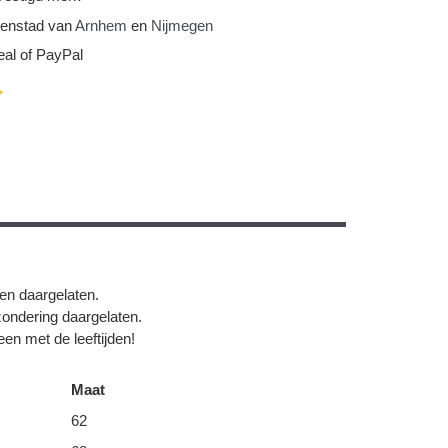
nnenstad van
Arnhem
en
Nijmegen
eal of PayPal
gen daargelaten.
zondering daargelaten.
en met de leeftijden!
Maat
62