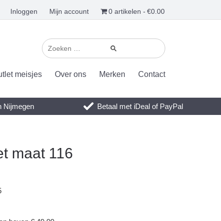
Inloggen
Mijn account
0 artikelen
€0.00
tlet meisjes
Over ons
Merken
Contact
en Nijmegen
Betaal met iDeal of PayPal
t maat 116
5