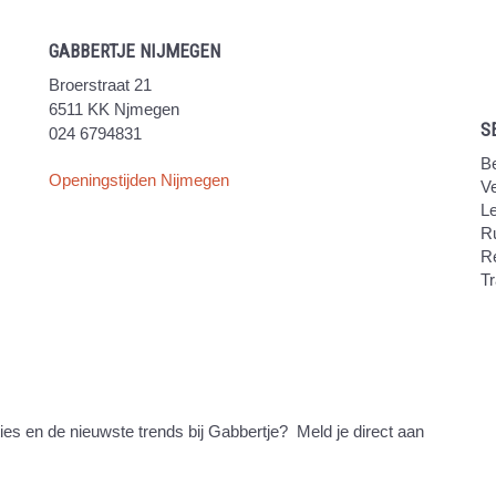
GABBERTJE NIJMEGEN
Broerstraat 21
6511 KK Njmegen
S
024 6794831
Be
Openingstijden Nijmegen
V
Le
Ru
R
Tr
ties en de nieuwste trends bij Gabbertje? Meld je direct aan