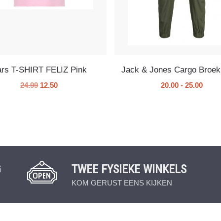
rs T-SHIRT FELIZ Pink
Jack & Jones Cargo Broek
24.99
12.50
20.00
-
25.00
G
TWEE FYSIEKE WINKELS
KOM GERUST EENS KIJKEN