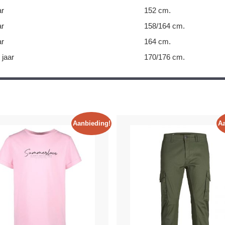
ar
152 cm.
ar
158/164 cm.
ar
164 cm.
 jaar
170/176 cm.
Aanbieding!
Aa