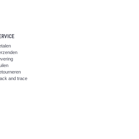
ERVICE
talen
erzenden
vering
ilen
etourneren
ack and trace