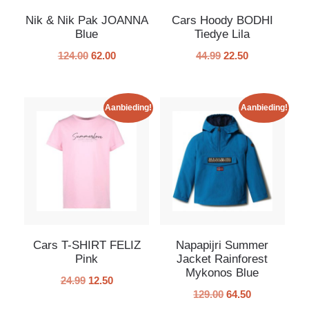
Nik & Nik Pak JOANNA
Cars Hoody BODHI
Blue
Tiedye Lila
124.00
62.00
44.99
22.50
Aanbieding!
Aanbieding!
Cars T-SHIRT FELIZ
Napapijri Summer
Pink
Jacket Rainforest
Mykonos Blue
24.99
12.50
129.00
64.50