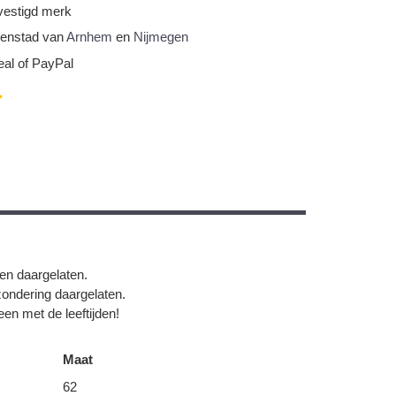
vestigd merk
nnenstad van
Arnhem
en
Nijmegen
eal of PayPal
gen daargelaten.
zondering daargelaten.
en met de leeftijden!
Maat
62