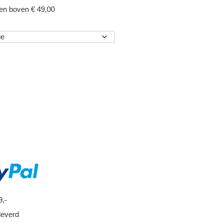
gen boven € 49,00
EN
9,-
leverd