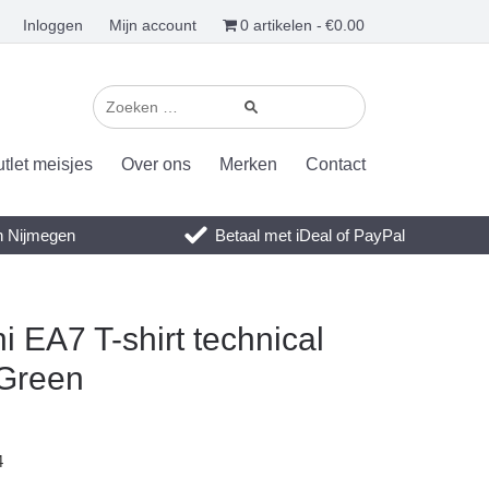
Inloggen
Mijn account
0 artikelen
€0.00
tlet meisjes
Over ons
Merken
Contact
en Nijmegen
Betaal met iDeal of PayPal
 EA7 T-shirt technical
 Green
4