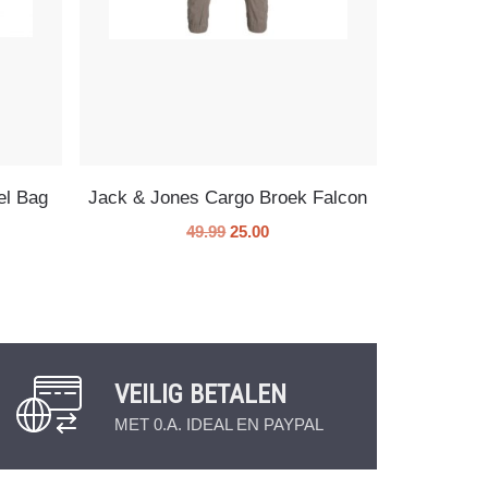
el Bag
Jack & Jones Cargo Broek Falcon
49.99
25.00
VEILIG BETALEN
MET 0.A. IDEAL EN PAYPAL