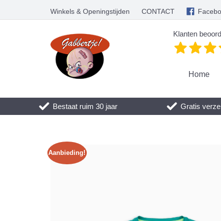
Winkels & Openingstijden
CONTACT
Faceb
Klanten beoord
Home
Bestaat ruim 30 jaar
Gratis verze
Aanbieding!