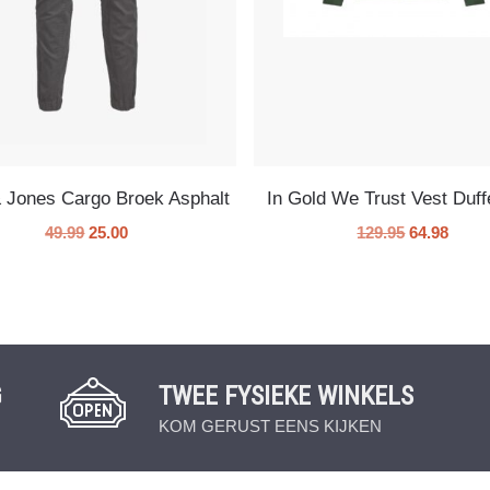
 Jones Cargo Broek Asphalt
In Gold We Trust Vest Duff
49.99
25.00
129.95
64.98
G
TWEE FYSIEKE WINKELS
KOM GERUST EENS KIJKEN