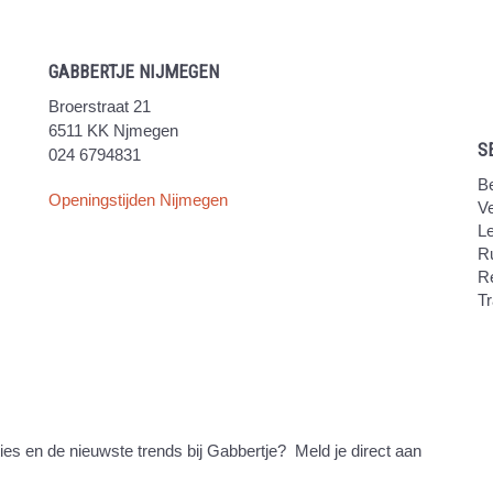
GABBERTJE NIJMEGEN
Broerstraat 21
6511 KK Njmegen
S
024 6794831
Be
Openingstijden Nijmegen
V
Le
Ru
R
Tr
ties en de nieuwste trends bij Gabbertje? Meld je direct aan