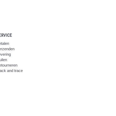
ERVICE
talen
erzenden
vering
ilen
etourneren
ack and trace