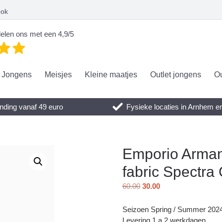
ook
elen ons met een 4,9/5
Jongens
Meisjes
Kleine maatjes
Outlet jongens
Ou
nding vanaf 49 euro
Fysieke locaties in Arnhem 
Emporio Armani
fabric Spectra
60.00
30.00
Seizoen Spring / Summer 202
Levering 1 a 2 werkdagen