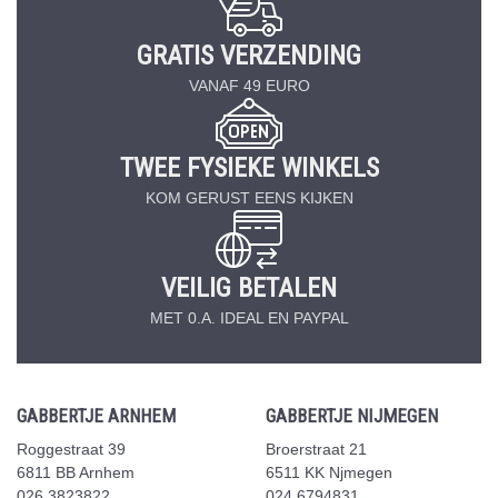
GRATIS VERZENDING
VANAF 49 EURO
TWEE FYSIEKE WINKELS
KOM GERUST EENS KIJKEN
VEILIG BETALEN
MET 0.A. IDEAL EN PAYPAL
GABBERTJE ARNHEM
GABBERTJE NIJMEGEN
Roggestraat 39
Broerstraat 21
6811 BB Arnhem
6511 KK Njmegen
026 3823822
024 6794831