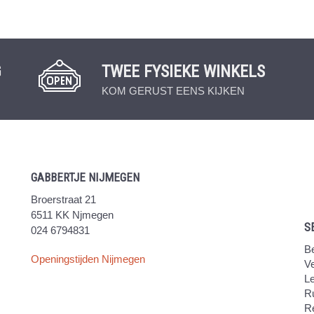
G
TWEE FYSIEKE WINKELS
KOM GERUST EENS KIJKEN
GABBERTJE NIJMEGEN
Broerstraat 21
6511 KK Njmegen
S
024 6794831
Be
Openingstijden Nijmegen
V
Le
Ru
R