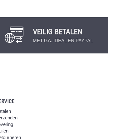
VEILIG BETALEN
MET 0.A. IDEAL EN PAYPAL
ERVICE
talen
erzenden
vering
ilen
etourneren