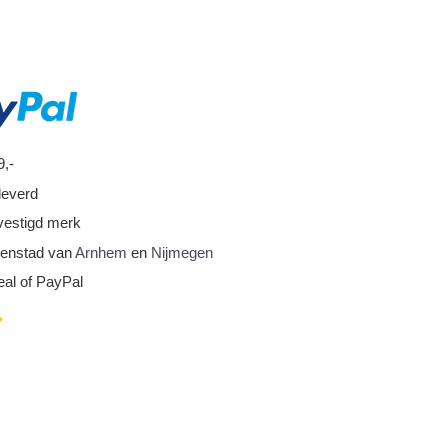
9,-
leverd
vestigd merk
nnenstad van
Arnhem
en
Nijmegen
eal of PayPal