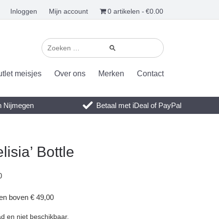
Inloggen
Mijn account
0 artikelen
€0.00
tlet meisjes
Over ons
Merken
Contact
en Nijmegen
Betaal met iDeal of PayPal
lisia’ Bottle
0
gen boven € 49,00
ad en niet beschikbaar.