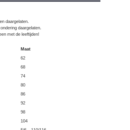
gen daargelaten.
zondering daargelaten.
en met de leeftijden!
Maat
62
68
74
80
86
92
98
104
5/6 – 110/116