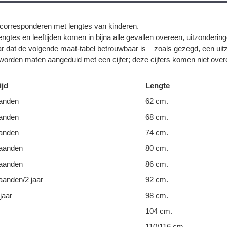
corresponderen met lengtes van kinderen.
ngtes en leeftijden komen in bijna alle gevallen overeen, uitzonderin
r dat de volgende maat-tabel betrouwbaar is – zoals gezegd, een uit
orden maten aangeduid met een cijfer; deze cijfers komen niet overe
ijd
Lengte
anden
62 cm.
anden
68 cm.
anden
74 cm.
aanden
80 cm.
aanden
86 cm.
anden/2 jaar
92 cm.
jaar
98 cm.
104 cm.
110/116 cm.