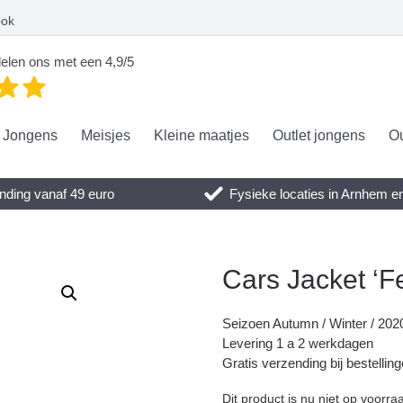
ook
elen ons met een 4,9/5
Jongens
Meisjes
Kleine maatjes
Outlet jongens
Ou
nding vanaf 49 euro
Fysieke locaties in Arnhem 
Cars Jacket ‘Fe
Seizoen Autumn / Winter / 202
Levering 1 a 2 werkdagen
Gratis verzending bij bestellin
Dit product is nu niet op voorra