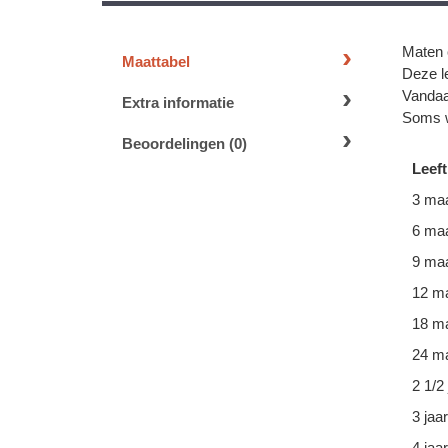
Maten 
Maattabel
Deze le
Vandaa
Extra informatie
Soms w
Beoordelingen (0)
Leeft
3 ma
6 ma
9 ma
12 m
18 m
24 ma
2 1/2 
3 jaar
4 jaar