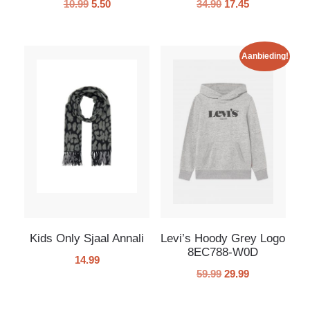
10.99
5.50
34.90
17.45
Aanbieding!
Kids Only Sjaal Annali
Levi’s Hoody Grey Logo
8EC788-W0D
14.99
59.99
29.99