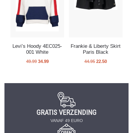
Levi’s Hoody 4EC025-
Frankie & Liberty Skirt
001 White
Paris Black
49.99
34.99
44.95
22.50
GRATIS VERZENDING
VANAF 49 EURO