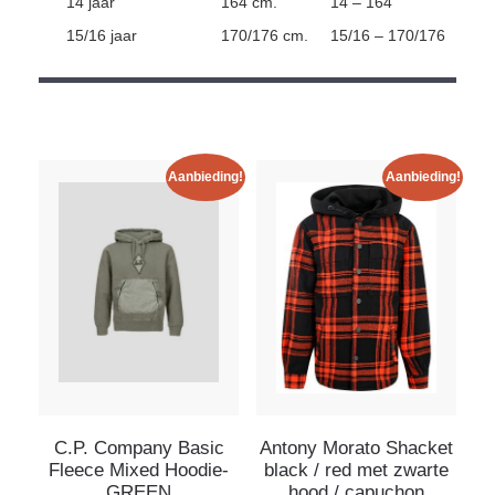
14 jaar
164 cm.
14 – 164
15/16 jaar
170/176 cm.
15/16 – 170/176
Aanbieding!
Aanbieding!
C.P. Company Basic
Antony Morato Shacket
Fleece Mixed Hoodie-
black / red met zwarte
GREEN
hood / capuchon