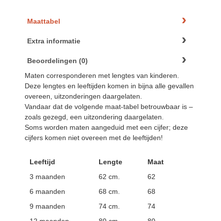
Maattabel
Extra informatie
Beoordelingen (0)
Maten corresponderen met lengtes van kinderen.
Deze lengtes en leeftijden komen in bijna alle gevallen
overeen, uitzonderingen daargelaten.
Vandaar dat de volgende maat-tabel betrouwbaar is –
zoals gezegd, een uitzondering daargelaten.
Soms worden maten aangeduid met een cijfer; deze
cijfers komen niet overeen met de leeftijden!
Leeftijd
Lengte
Maat
3 maanden
62 cm.
62
6 maanden
68 cm.
68
9 maanden
74 cm.
74
12 maanden
80 cm.
80