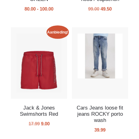
80.00
-
100.00
99.00
49.50
Aanbieding!
Jack & Jones
Cars Jeans loose fit
Swimshorts Red
jeans ROCKY porto
wash
17.99
9.00
39.99