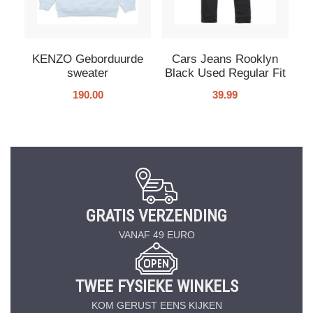
KENZO Geborduurde
Cars Jeans Rooklyn
sweater
Black Used Regular Fit
190.00
39.99
GRATIS VERZENDING
VANAF 49 EURO
TWEE FYSIEKE WINKELS
KOM GERUST EENS KIJKEN