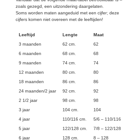
zoals gezegd, een uitzondering daargelaten.
Soms worden maten aangeduid met een cijfer; deze
cijfers komen niet overeen met de leeftijden!
Leeftijd
Lengte
Maat
3 maanden
62 cm.
62
6 maanden
68 cm.
68
9 maanden
74 cm.
74
12 maanden
80 cm.
80
18 maanden
86 cm.
86
24 maanden/2 jaar
92 cm.
92
2 1/2 jaar
98 cm.
98
3 jaar
104 cm.
104
4 jaar
110/116 cm.
5/6 – 110/116
5 jaar
122/128 cm.
7/8 – 122/128
6 jaar
128 cm.
8 – 128