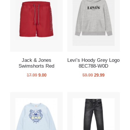
Jack & Jones
Levi’s Hoody Grey Logo
Swimshorts Red
8EC788-W0D
17.99
9.00
59.99
29.99