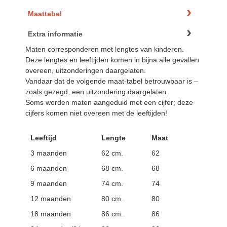
Maattabel
Extra informatie
Maten corresponderen met lengtes van kinderen.
Deze lengtes en leeftijden komen in bijna alle gevallen
overeen, uitzonderingen daargelaten.
Vandaar dat de volgende maat-tabel betrouwbaar is –
zoals gezegd, een uitzondering daargelaten.
Soms worden maten aangeduid met een cijfer; deze
cijfers komen niet overeen met de leeftijden!
Leeftijd
Lengte
Maat
3 maanden
62 cm.
62
6 maanden
68 cm.
68
9 maanden
74 cm.
74
12 maanden
80 cm.
80
18 maanden
86 cm.
86