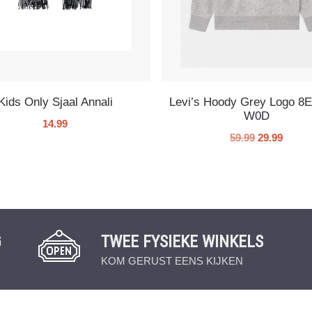
Kids Only Sjaal Annali
Levi’s Hoody Grey Logo 8
W0D
14.99
59.99
29.99
G
TWEE FYSIEKE WINKELS
KOM GERUST EENS KIJKEN