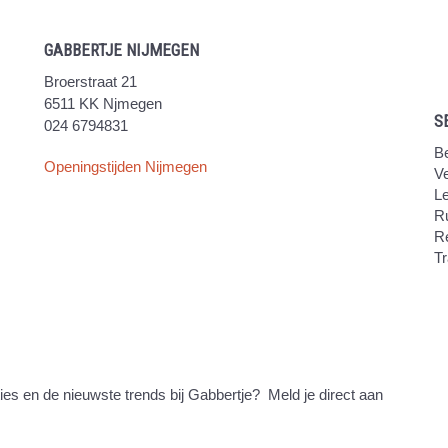
GABBERTJE NIJMEGEN
Broerstraat 21
6511 KK Njmegen
S
024 6794831
Be
Openingstijden Nijmegen
V
Le
Ru
R
Tr
ties en de nieuwste trends bij Gabbertje? Meld je direct aan