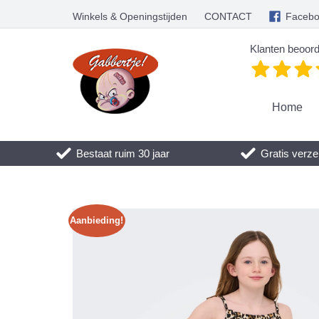
Winkels & Openingstijden
CONTACT
Faceb
Klanten beoord
Home
Bestaat ruim 30 jaar
Gratis verze
Aanbieding!