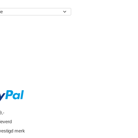
EN
9,-
leverd
vestigd merk