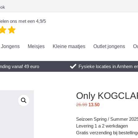
ook
elen ons met een 4,9/5
Jongens
Meisjes
Kleine maatjes
Outlet jongens
Ou
nding vanaf 49 euro
Fysieke locaties in Arnhem 
Only KOGCLAR
26.99
13.50
Seizoen Spring / Summer 202
Levering 1 a 2 werkdagen
Gratis verzending bij bestellin