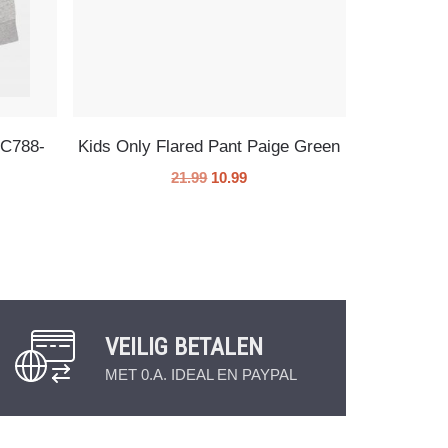
EC788-
Kids Only Flared Pant Paige Green
21.99
10.99
VEILIG BETALEN
MET 0.A. IDEAL EN PAYPAL