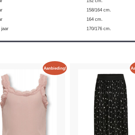
ar
152 cm.
ar
158/164 cm.
ar
164 cm.
 jaar
170/176 cm.
Aanbieding!
Aa