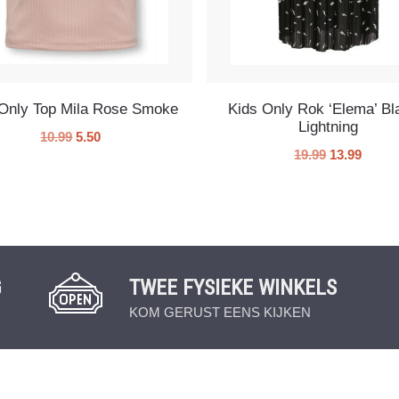
 Only Top Mila Rose Smoke
Kids Only Rok ‘Elema’ Bl
Lightning
10.99
5.50
19.99
13.99
G
TWEE FYSIEKE WINKELS
KOM GERUST EENS KIJKEN