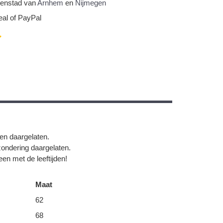
nnenstad van
Arnhem
en
Nijmegen
eal of PayPal
gen daargelaten.
zondering daargelaten.
en met de leeftijden!
Maat
62
68