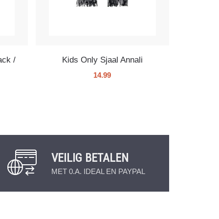
ack /
Kids Only Sjaal Annali
14.99
VEILIG BETALEN
MET 0.A. IDEAL EN PAYPAL