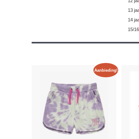
12 ja
13 ja
14 ja
15/16
Aanbieding!