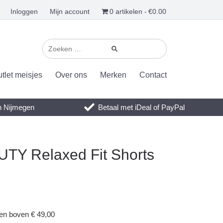
Inloggen
Mijn account
0 artikelen
€0.00
tlet meisjes
Over ons
Merken
Contact
en Nijmegen
Betaal met iDeal of PayPal
TY Relaxed Fit Shorts
gen boven € 49,00