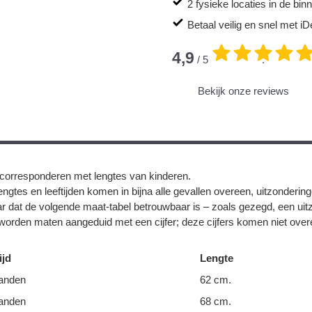
2 fysieke locaties in de bi
Betaal veilig en snel met iD
4,9
/ 5
.
Bekijk onze reviews
corresponderen met lengtes van kinderen.
ngtes en leeftijden komen in bijna alle gevallen overeen, uitzonderin
r dat de volgende maat-tabel betrouwbaar is – zoals gezegd, een uit
orden maten aangeduid met een cijfer; deze cijfers komen niet overe
ijd
Lengte
anden
62 cm.
anden
68 cm.