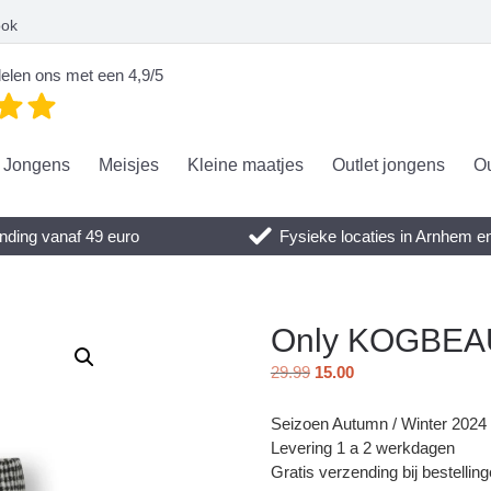
ook
elen ons met een 4,9/5
Jongens
Meisjes
Kleine maatjes
Outlet jongens
Ou
nding vanaf 49 euro
Fysieke locaties in Arnhem 
Only KOGBEAU
29.99
15.00
Seizoen Autumn / Winter 2024
Levering 1 a 2 werkdagen
Gratis verzending bij bestellin