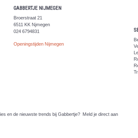
GABBERTJE NIJMEGEN
Broerstraat 21
6511 KK Njmegen
S
024 6794831
Be
Openingstijden Nijmegen
V
Le
Ru
R
Tr
ties en de nieuwste trends bij Gabbertje? Meld je direct aan