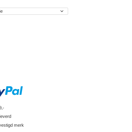
EN
9,-
leverd
vestigd merk