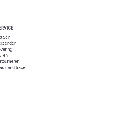
ERVICE
talen
erzenden
vering
ilen
etourneren
ack and trace