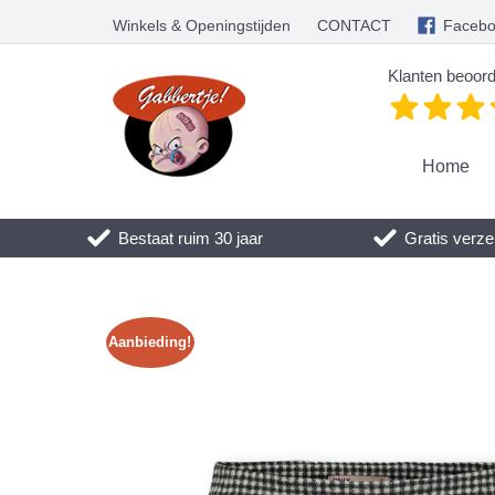
Winkels & Openingstijden
CONTACT
Faceb
Klanten beoord
Home
Bestaat ruim 30 jaar
Gratis verze
Aanbieding!