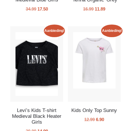
34.99
17.50
16.99
11.89
Aanbieding!
Aanbieding!
Levi’s Kids T-shirt
Kids Only Top Sunny
Medieval Black Heater
12.99
6.90
Girls