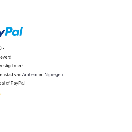
9,-
leverd
vestigd merk
nnenstad van
Arnhem
en
Nijmegen
eal of PayPal