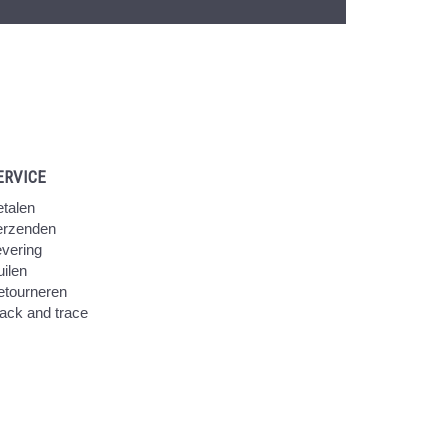
ERVICE
talen
erzenden
vering
ilen
etourneren
ack and trace