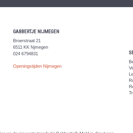
GABBERTJE NIJMEGEN
Broerstraat 21
6511 KK Njmegen
S
024 6794831
Be
Openingstijden Nijmegen
V
Le
Ru
R
Tr