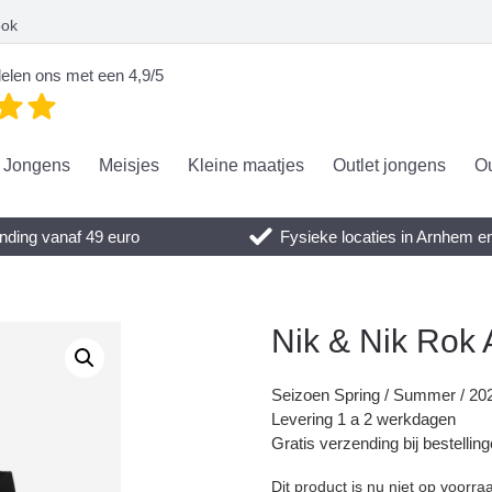
ook
elen ons met een 4,9/5
Jongens
Meisjes
Kleine maatjes
Outlet jongens
Ou
nding vanaf 49 euro
Fysieke locaties in Arnhem 
Nik & Nik Rok 
Seizoen Spring / Summer / 20
Levering 1 a 2 werkdagen
Gratis verzending bij bestellin
Dit product is nu niet op voorra