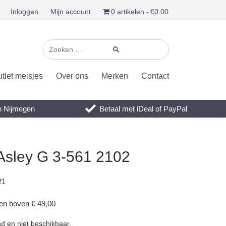
Inloggen
Mijn account
0 artikelen
€0.00
tlet meisjes
Over ons
Merken
Contact
en Nijmegen
Betaal met iDeal of PayPal
Asley G 3-561 2102
21
gen boven € 49,00
ad en niet beschikbaar.