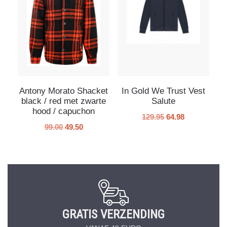
Antony Morato Shacket
In Gold We Trust Vest
black / red met zwarte
Salute
hood / capuchon
129.95
64.98
99.00
49.50
GRATIS VERZENDING