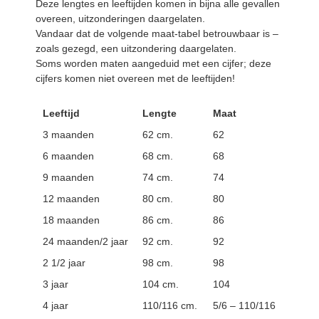
Deze lengtes en leeftijden komen in bijna alle gevallen
overeen, uitzonderingen daargelaten.
Vandaar dat de volgende maat-tabel betrouwbaar is –
zoals gezegd, een uitzondering daargelaten.
Soms worden maten aangeduid met een cijfer; deze
cijfers komen niet overeen met de leeftijden!
Leeftijd
Lengte
Maat
3 maanden
62 cm.
62
6 maanden
68 cm.
68
9 maanden
74 cm.
74
12 maanden
80 cm.
80
18 maanden
86 cm.
86
24 maanden/2 jaar
92 cm.
92
2 1/2 jaar
98 cm.
98
3 jaar
104 cm.
104
4 jaar
110/116 cm.
5/6 – 110/116