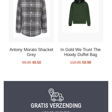
Antony Morato Shacket
In Gold We Trust The
Grey
Hoody Duffel Bag
99.00
49.50
119.95
59.98
GRATIS VERZENDING