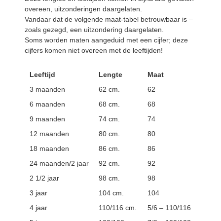
overeen, uitzonderingen daargelaten.
Vandaar dat de volgende maat-tabel betrouwbaar is –
zoals gezegd, een uitzondering daargelaten.
Soms worden maten aangeduid met een cijfer; deze
cijfers komen niet overeen met de leeftijden!
Leeftijd
Lengte
Maat
3 maanden
62 cm.
62
6 maanden
68 cm.
68
9 maanden
74 cm.
74
12 maanden
80 cm.
80
18 maanden
86 cm.
86
24 maanden/2 jaar
92 cm.
92
2 1/2 jaar
98 cm.
98
3 jaar
104 cm.
104
4 jaar
110/116 cm.
5/6 – 110/116