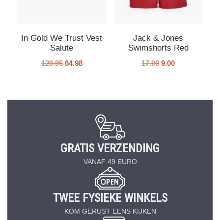
In Gold We Trust Vest
Jack & Jones
Salute
Swimshorts Red
129.95
64.98
17.99
9.00
GRATIS VERZENDING
VANAF 49 EURO
TWEE FYSIEKE WINKELS
KOM GERUST EENS KIJKEN