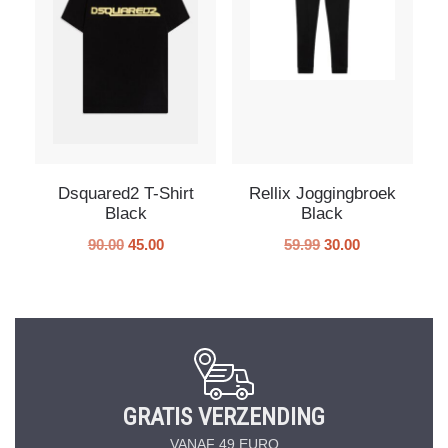
Dsquared2 T-Shirt
Rellix Joggingbroek
Black
Black
90.00
45.00
59.99
30.00
GRATIS VERZENDING
VANAF 49 EURO