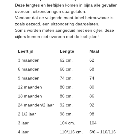
Deze lengtes en leeftijden komen in bijna alle gevallen
overeen, uitzonderingen daargelaten.
Vandaar dat de volgende maat-tabel betrouwbaar is –
zoals gezegd, een uitzondering daargelaten.
Soms worden maten aangeduid met een cijfer; deze
cijfers komen niet overeen met de leeftijden!
Leeftijd
Lengte
Maat
3 maanden
62 cm.
62
6 maanden
68 cm.
68
9 maanden
74 cm.
74
12 maanden
80 cm.
80
18 maanden
86 cm.
86
24 maanden/2 jaar
92 cm.
92
2 1/2 jaar
98 cm.
98
3 jaar
104 cm.
104
4 jaar
110/116 cm.
5/6 – 110/116