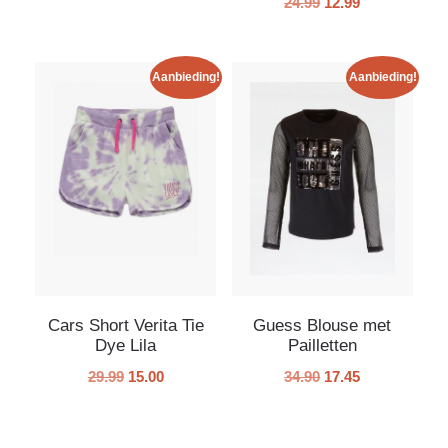
24.99
12.99
Aanbieding!
Aanbieding!
Cars Short Verita Tie
Guess Blouse met
Dye Lila
Pailletten
29.99
15.00
34.90
17.45