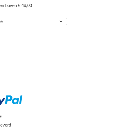
gen boven € 49,00
EN
9,-
leverd