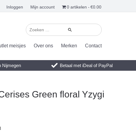
Inloggen
Mijn account
0 artikelen
€0.00
tlet meisjes
Over ons
Merken
Contact
en Nijmegen
Betaal met iDeal of PayPal
erises Green floral Yzygi
3