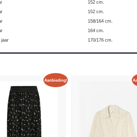
ar
152 cm.
ar
152 cm.
ar
158/164 cm.
ar
164 cm.
 jaar
170/176 cm.
Aanbieding!
Aa