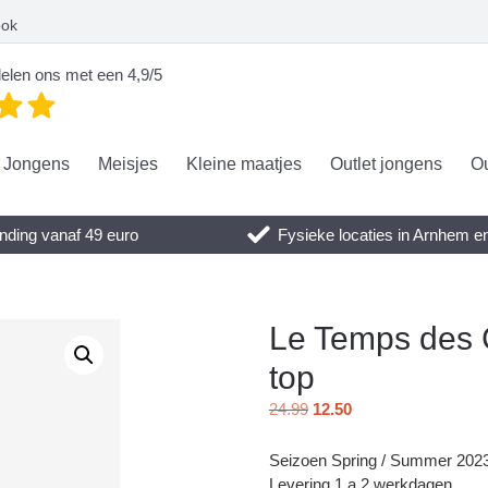
ook
elen ons met een 4,9/5
Jongens
Meisjes
Kleine maatjes
Outlet jongens
Ou
nding vanaf 49 euro
Fysieke locaties in Arnhem 
Le Temps des C
top
24.99
12.50
Seizoen Spring / Summer 202
Levering 1 a 2 werkdagen