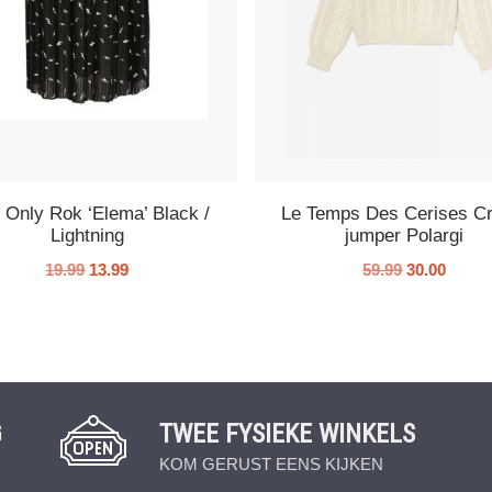
 Only Rok ‘Elema’ Black /
Le Temps Des Cerises C
Lightning
jumper Polargi
19.99
13.99
59.99
30.00
G
TWEE FYSIEKE WINKELS
KOM GERUST EENS KIJKEN