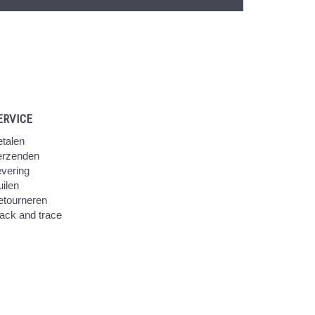
ERVICE
talen
erzenden
vering
ilen
etourneren
ack and trace