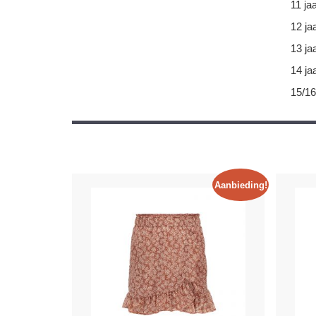
11 ja
12 ja
13 ja
14 ja
15/16
Aanbieding!