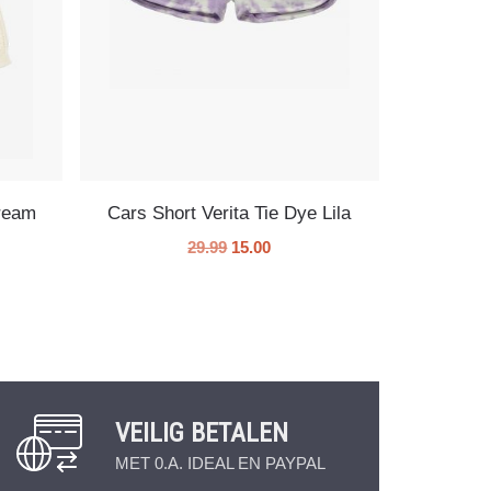
ream
Cars Short Verita Tie Dye Lila
29.99
15.00
VEILIG BETALEN
MET 0.A. IDEAL EN PAYPAL