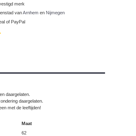
vestigd merk
nnenstad van
Arnhem
en
Nijmegen
eal of PayPal
gen daargelaten.
zondering daargelaten.
en met de leeftijden!
Maat
62