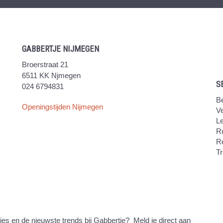
GABBERTJE NIJMEGEN
Broerstraat 21
6511 KK Njmegen
S
024 6794831
Be
Openingstijden Nijmegen
V
Le
Ru
R
Tr
ties en de nieuwste trends bij Gabbertje? Meld je direct aan