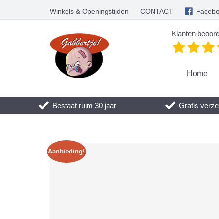
Winkels & Openingstijden
CONTACT
Faceb
Klanten beoord
Home
Bestaat ruim 30 jaar
Gratis verze
Aanbieding!