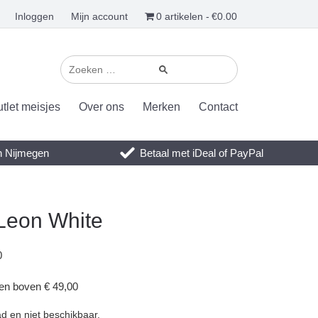
Inloggen
Mijn account
0 artikelen
€0.00
tlet meisjes
Over ons
Merken
Contact
en Nijmegen
Betaal met iDeal of PayPal
 Leon White
0
gen boven € 49,00
ad en niet beschikbaar.