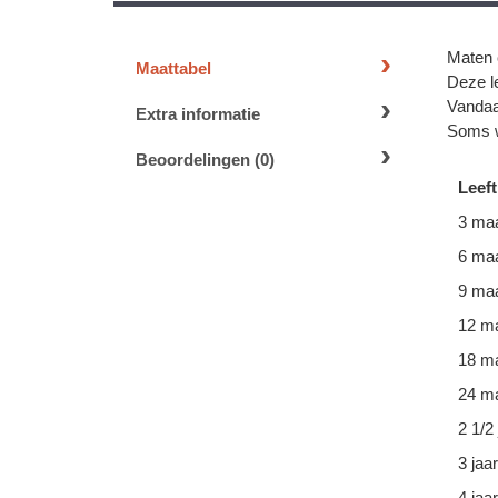
Maten 
Maattabel
Deze le
Vandaa
Extra informatie
Soms w
Beoordelingen (0)
Leeft
3 ma
6 ma
9 ma
12 m
18 m
24 ma
2 1/2 
3 jaar
4 jaar