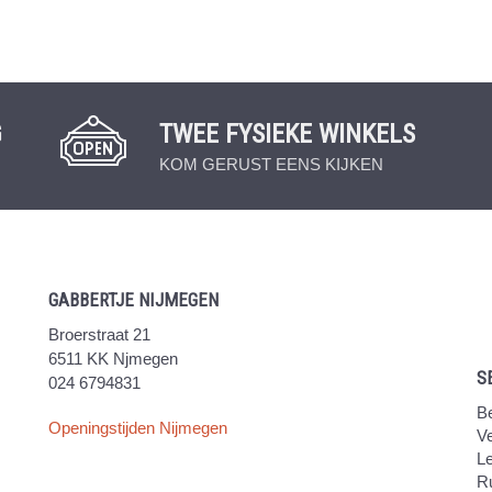
G
TWEE FYSIEKE WINKELS
KOM GERUST EENS KIJKEN
GABBERTJE NIJMEGEN
Broerstraat 21
6511 KK Njmegen
S
024 6794831
Be
Openingstijden Nijmegen
V
Le
Ru