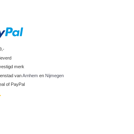
9,-
leverd
vestigd merk
nnenstad van
Arnhem
en
Nijmegen
eal of PayPal