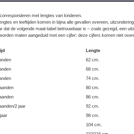
corresponderen met lengtes van kinderen.
ngtes en leeftijden komen in bijna alle gevallen overeen, uitzonderin
r dat de volgende maat-tabel betrouwbaar is – zoals gezegd, een uit
orden maten aangeduid met een cijfer; deze cijfers komen niet overe
ijd
Lengte
anden
62 cm.
anden
68 cm.
anden
74 cm.
aanden
80 cm.
aanden
86 cm.
anden/2 jaar
92 cm.
jaar
98 cm.
104 cm.
110/116 cm.