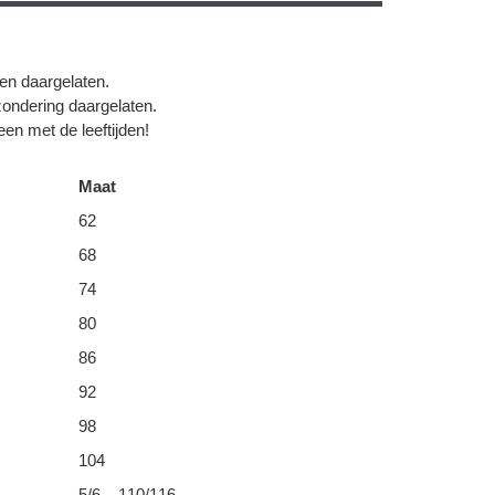
gen daargelaten.
zondering daargelaten.
en met de leeftijden!
Maat
62
68
74
80
86
92
98
104
5/6 – 110/116