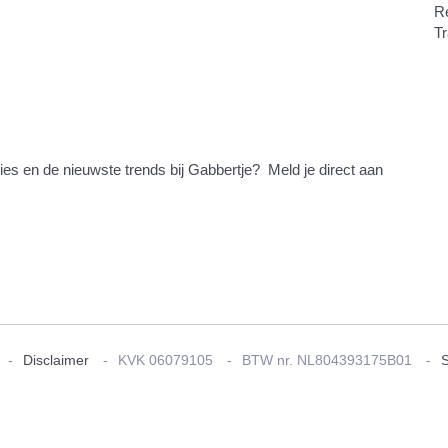
R
Tr
ties en de nieuwste trends bij Gabbertje? Meld je direct aan
Disclaimer
KVK 06079105
BTW nr. NL804393175B01