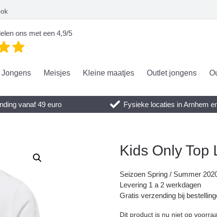
ook
elen ons met een 4,9/5
Jongens
Meisjes
Kleine maatjes
Outlet jongens
Ou
nding vanaf 49 euro
Fysieke locaties in Arnhem 
Kids Only Top
Seizoen Spring / Summer 202
Levering 1 a 2 werkdagen
Gratis verzending bij bestellin
Dit product is nu niet op voorra