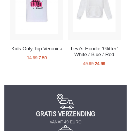
Kids Only Top Veronica
Levi’s Hoodie ‘Glitter’
White / Blue / Red
14.99
7.50
49.99
24.99
GRATIS VERZENDING
VANAF 49 EURO