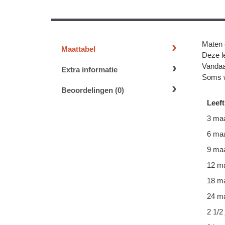
Maten 
Maattabel
Deze le
Vandaa
Extra informatie
Soms w
Beoordelingen (0)
Leeft
3 ma
6 ma
9 ma
12 m
18 m
24 ma
2 1/2 