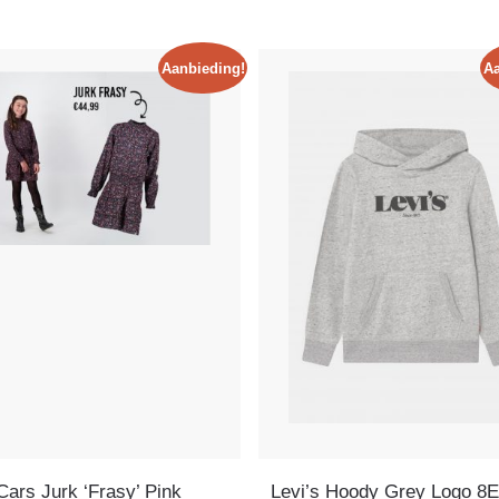
Aanbieding!
Aa
Cars Jurk ‘Frasy’ Pink
Levi’s Hoody Grey Logo 8