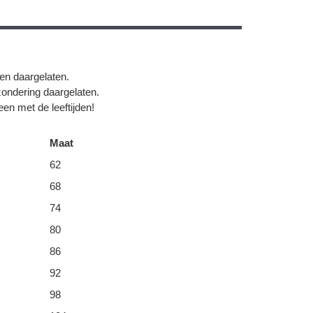
gen daargelaten.
zondering daargelaten.
en met de leeftijden!
Maat
62
68
74
80
86
92
98