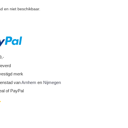
ad en niet beschikbaar.
9,-
leverd
vestigd merk
nnenstad van
Arnhem
en
Nijmegen
eal of PayPal