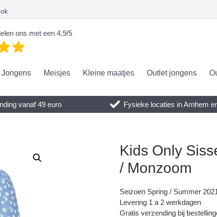
ook
elen ons met een 4,9/5
Jongens
Meisjes
Kleine maatjes
Outlet jongens
Ou
nding vanaf 49 euro
Fysieke locaties in Arnhem 
Kids Only Siss
/ Monzoom
Seizoen Spring / Summer 202
Levering 1 a 2 werkdagen
Gratis verzending bij bestellin