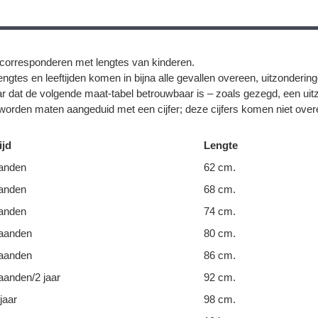
corresponderen met lengtes van kinderen.
ngtes en leeftijden komen in bijna alle gevallen overeen, uitzonderin
r dat de volgende maat-tabel betrouwbaar is – zoals gezegd, een uit
orden maten aangeduid met een cijfer; deze cijfers komen niet overe
ijd
Lengte
anden
62 cm.
anden
68 cm.
anden
74 cm.
aanden
80 cm.
aanden
86 cm.
anden/2 jaar
92 cm.
jaar
98 cm.