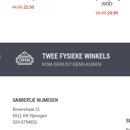
W0D
44.99
22.50
59.99
29.99
G
TWEE FYSIEKE WINKELS
KOM GERUST EENS KIJKEN
GABBERTJE NIJMEGEN
Broerstraat 21
6511 KK Njmegen
S
024 6794831
Be