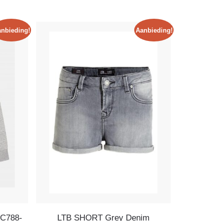
nbieding!
Aanbieding!
EC788-
LTB SHORT Grey Denim