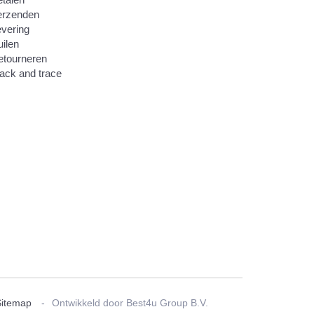
erzenden
vering
ilen
etourneren
ack and trace
Sitemap
Ontwikkeld door Best4u Group B.V.