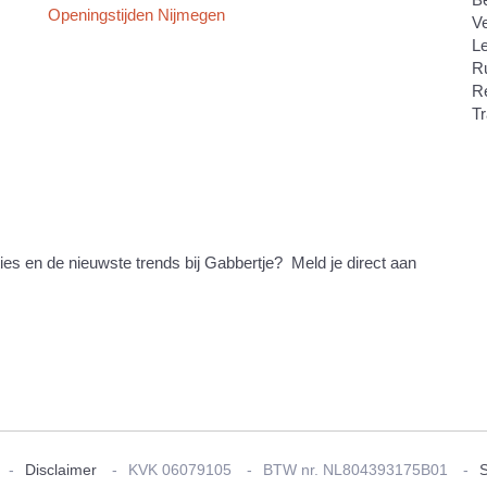
Openingstijden Nijmegen
V
Le
Ru
R
Tr
ties en de nieuwste trends bij Gabbertje? Meld je direct aan
Disclaimer
KVK 06079105
BTW nr. NL804393175B01