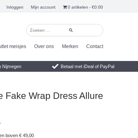
Inloggen
Mijn account
0 artikelen
€0.00
tlet meisjes
Over ons
Merken
Contact
en Nijmegen
Betaal met iDeal of PayPal
e Fake Wrap Dress Allure
1
gen boven € 49,00