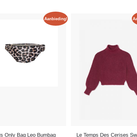
Aanbieding!
Aa
ds Only Bag Leo Bumbag
Le Temps Des Cerises Sw