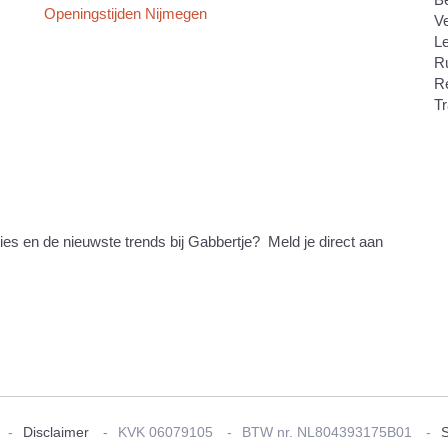
Openingstijden Nijmegen
V
Le
Ru
R
Tr
ties en de nieuwste trends bij Gabbertje? Meld je direct aan
Disclaimer
KVK 06079105
BTW nr. NL804393175B01