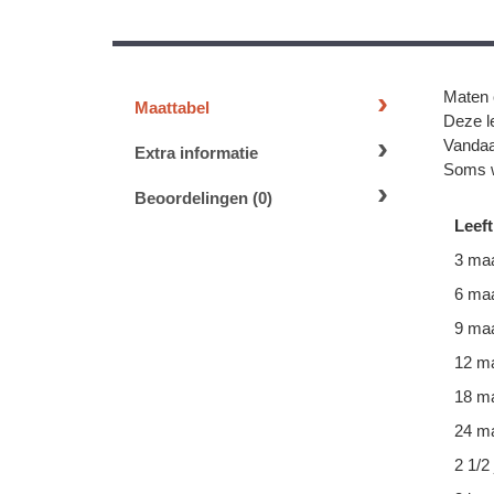
Maten 
Maattabel
Deze le
Vandaa
Extra informatie
Soms w
Beoordelingen (0)
Leeft
3 ma
6 ma
9 ma
12 m
18 m
24 ma
2 1/2 