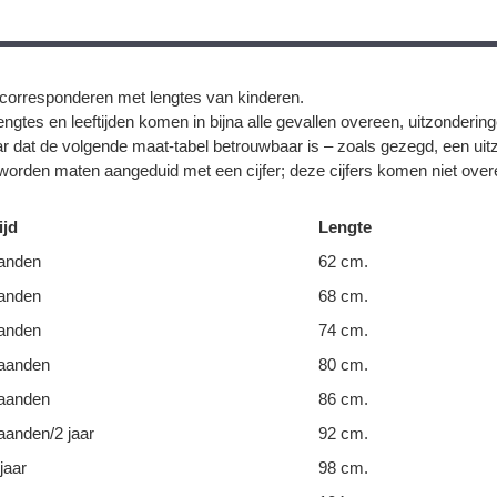
corresponderen met lengtes van kinderen.
ngtes en leeftijden komen in bijna alle gevallen overeen, uitzonderin
r dat de volgende maat-tabel betrouwbaar is – zoals gezegd, een uit
orden maten aangeduid met een cijfer; deze cijfers komen niet overe
ijd
Lengte
anden
62 cm.
anden
68 cm.
anden
74 cm.
aanden
80 cm.
aanden
86 cm.
anden/2 jaar
92 cm.
jaar
98 cm.