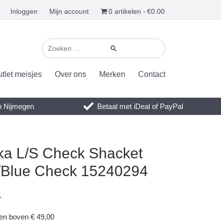
Inloggen
Mijn account
0 artikelen
€0.00
tlet meisjes
Over ons
Merken
Contact
en Nijmegen
Betaal met iDeal of PayPal
ka L/S Check Shacket
/Blue Check 15240294
1
gen boven € 49,00