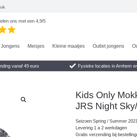
ook
elen ons met een 4,9/5
Jongens
Meisjes
Kleine maatjes
Outlet jongens
Ou
nding vanaf 49 euro
Fysieke locaties in Arnhem 
Kids Only Mok
JRS Night Sky
Seizoen Spring / Summer 202
Levering 1 a 2 werkdagen
Gratis verzending bij bestellin