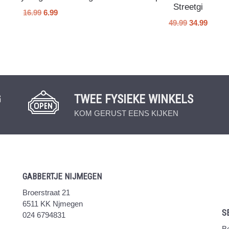
Streetgi
16.99
6.99
49.99
34.99
G
TWEE FYSIEKE WINKELS
KOM GERUST EENS KIJKEN
GABBERTJE NIJMEGEN
Broerstraat 21
6511 KK Njmegen
S
024 6794831
Be