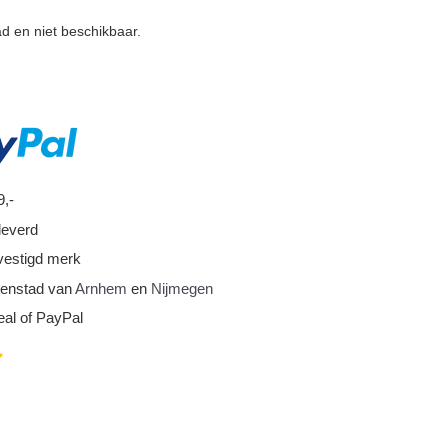
ad en niet beschikbaar.
9,-
leverd
vestigd merk
nnenstad van
Arnhem
en
Nijmegen
eal of PayPal