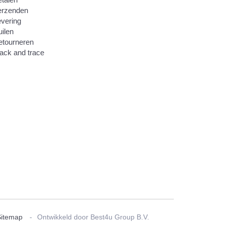
erzenden
vering
ilen
etourneren
ack and trace
Sitemap
Ontwikkeld door Best4u Group B.V.