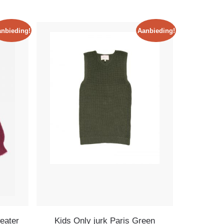
nbieding!
Aanbieding!
eater
Kids Only jurk Paris Green