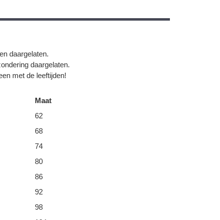
gen daargelaten.
zondering daargelaten.
en met de leeftijden!
Maat
62
68
74
80
86
92
98